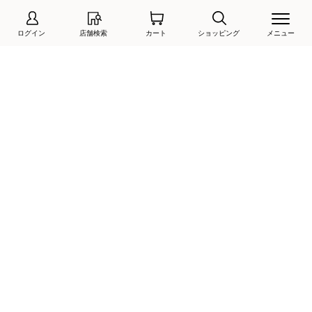
ログイン
店舗検索
カート
ショッピング
メニュー
16%
透湿防水スリッポンスニーカー550 （ライトグレー）
ハンズフリークロスインステップスニーカー （テラコッタ）
￥15,950
￥11,550