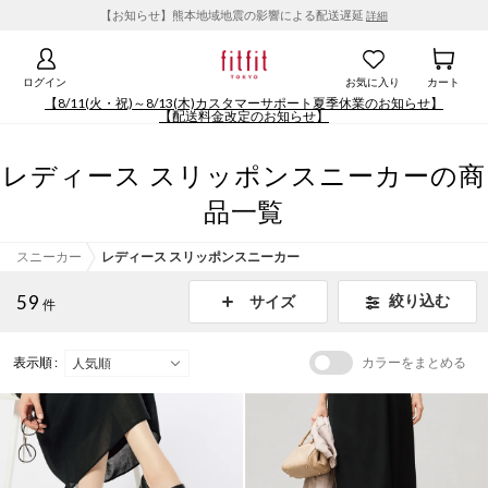
【お知らせ】熊本地域地震の影響による配送遅延
詳細
ログイン
お気に入り
カート
【8/11(火・祝)～8/13(木)カスタマーサポート夏季休業のお知らせ】
【配送料金改定のお知らせ】
レディース スリッポンスニーカーの商
品一覧
スニーカー
レディース スリッポンスニーカー
59
絞り込む
サイズ
件
表示順 :
カラーをまとめる