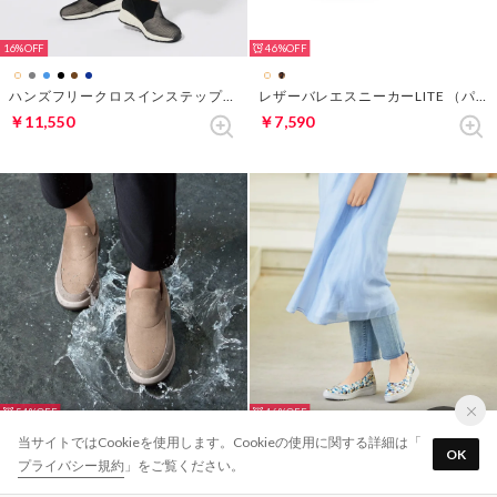
16%
46%
ハンズフリークロスインステップスニーカー （モノクロチェック）
レザーバレエスニーカーLITE （パイソン）
￥11,550
￥7,590
54%
46%
当サイトではCookieを使用します。Cookieの使用に関する詳細は「
OK
透湿防水ハンズフリースニーカー （オーク）
レザーバレエスニーカーLITE （ブルー・パターン）
プライバシー規約
」をご覧ください。
￥6,490
￥7,590