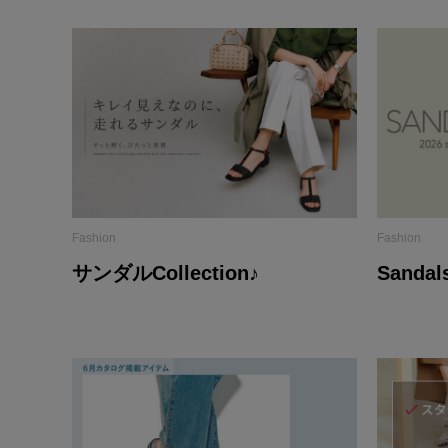
Fashion
Fashion
サンダルCollection♪
Sandals