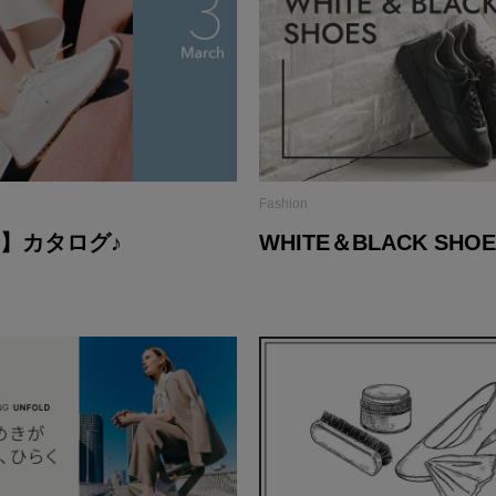
Fashion
号】カタログ♪
WHITE＆BLACK SHOE