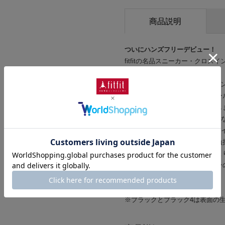
商品説明
ついにハンズフリーデビュー！
fitfitの名品スニーカー・クロ
した新デザインが登場です。
かかと部分にfitfitオリジナル
トレッチ素材が足を包み込むホー
脱げる足落ちを追求してお作りし
見た目は4.5cmのヒール高があ
たったの2.5cmで楽チン美脚ス
スクエアトゥの足先は開放的で負
履き口を少し浅めにすることでよ
甲部分がすっきりとしたデザイン
きやすい万能スニーカーです。
※ブラックとブラック4は表面の