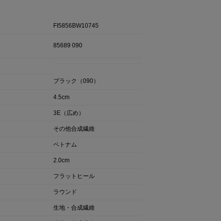
FI5856BW10745
85689 090
ブラック（090）
4.5cm
3E（広め）
その他合成繊維
ベトナム
2.0cm
フラットヒール
ラウンド
生地・合成繊維