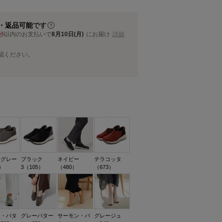
・返品可能
です
秒
以内
のお支払いで
8月10日(月)
にお届け
詳細
認ください。
トグレー
ブラック
ネイビー
テラコッタ
）
3（105）
（480）
（673）
ジ・パタ
グレーパター
サーモン・パ
グレージュ