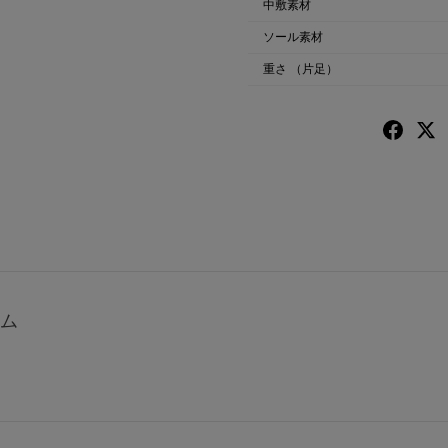
中敷素材
ソール素材
重さ
（片足）
ム