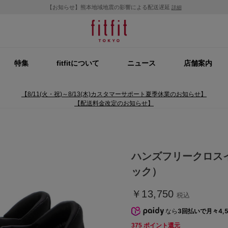
【お知らせ】熊本地域地震の影響による配送遅延
詳細
特集
fitfitについて
ニュース
店舗案内
【8/11(火・祝)～8/13(木)カスタマーサポート夏季休業のお知らせ】
【配送料金改定のお知らせ】
ハンズフリークロス
ック）
￥13,750
税込
なら
3回払いで月々4,5
375
ポイント還元