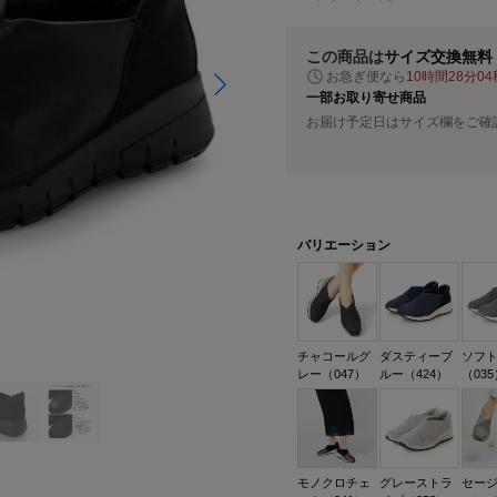
この商品は
サイズ交換無料
お急ぎ便なら
10時間28分03
一部お取り寄せ商品
お届け予定日はサイズ欄をご確
バリエーション
チャコールグ
ダスティーブ
ソフ
レー（047）
ルー（424）
（035
モノクロチェ
グレーストラ
セー