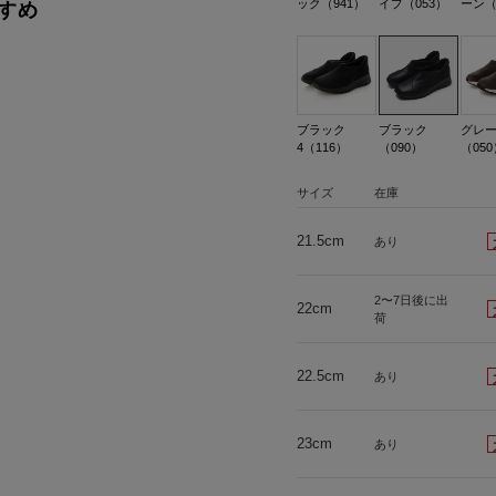
ック（941）
イプ（053）
ーン（
すめ
ブラック
ブラック
グレ
4（116）
（090）
（050
サイズ
在庫
21.5cm
あり
2〜7日後に出
22cm
荷
22.5cm
あり
23cm
あり