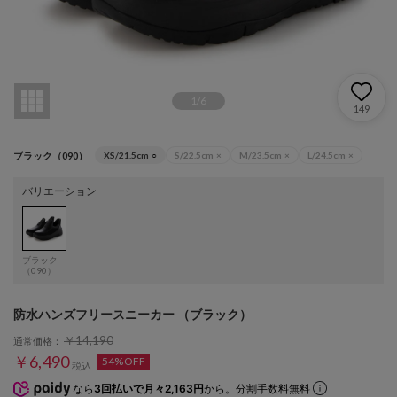
1
/
6
149
ブラック（090）
XS/21.5cm
○
S/22.5cm
×
M/23.5cm
×
L/24.5cm
×
バリエーション
ブラック
（090）
防水ハンズフリースニーカー （ブラック）
￥14,190
通常価格：
￥6,490
54%OFF
税込
なら
3回払いで月々2,163円
から。分割手数料無料