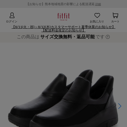
【お知らせ】熊本地域地震の影響による配送遅延
詳細
ログイン
お気に入り
カート
【8/11(火・祝)～8/13(木)カスタマーサポート夏季休業のお知らせ】
【配送料金改定のお知らせ】
この商品は
サイズ交換無料・返品可能
です