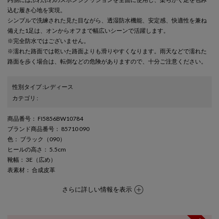
込む履き心地を実現。
シンプルで洗練された見た目ながら、透湿防水機能、安定感、快適性を兼ね
備えた1足は、オンからオフまで幅広いシーンで活躍します。
※完全防水ではございません。
※濡れた路面では乾いた路面よりも滑りやすくなります。雨天などで濡れた
路面を歩く場合は、転倒などの危険がありますので、十分ご注意ください。
性別タイプ
:
レディース
カテゴリ
:
商品番号
： FI5856BW10784
ブランド商品番号
： 85710 090
色
： ブラック（090）
ヒールの高さ
： 5.5cm
靴幅
： 3E（広め）
表素材
： 合成皮革
さらに詳しい情報を表示