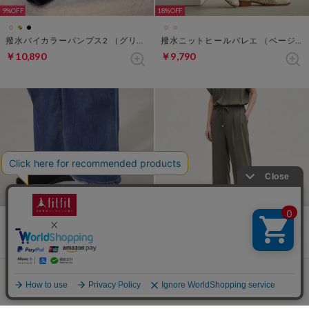
9%
18%
撥水バイカラーパンプス2 （グリーン・パターン）
撥水ニットヒールバレエ （ベージュパターン）
￥10,890
￥9,790
当サイトではCookieを使用します。Cookieの使用に関する詳細は「
OK
18%
17%
プライバシー規約
」をご覧ください。
メッシュニットバレエシューズ （ブラック）
ニットポインテッドバレエ251 （ライム）
￥9,790
￥10,450
ログイン
店舗検索
カート
ショッピング
メニュー