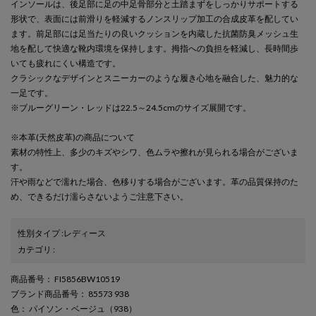
インソールは、後足部に足の中足骨部分と土踏まずをしっかりサポートする
形状で、表面には前滑りを軽減するノンスリップ加工の合成皮革を配してい
ます。前足部には足当たりの良いクッションを内蔵した抗菌防臭メッシュ生
地を配して快適な靴内環境を保持します。拇指への負担を軽減し、長時間歩
いても疲れにくい構造です。
クラシックなデザインとスニーカーのような履き心地を融合した、魅力的な
一足です。
※ブルーグリーン・レッドは22.5～24.5cmのサイズ展開です。
※本革(天然皮革)の商品について
素材の特性上、多少のキズやシワ、色ムラや擦れが見られる場合がございま
す。
汗や雨などで濡れた場合、色移りする場合がございます。革の品質保持のた
め、できるだけ濡らさないようご注意下さい。
性別タイプ
:
レディース
カテゴリ
:
商品番号
： FI5856BW10519
ブランド商品番号
： 85573 938
色
： パイソン・ベージュ（938）