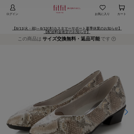
【お知らせ】熊本地域地震の影響による配送遅延
詳細
ログイン
お気に入り
カート
【8/11(火・祝)～8/13(木)カスタマーサポート夏季休業のお知らせ】
【配送料金改定のお知らせ】
この商品は
サイズ交換無料・返品可能
です