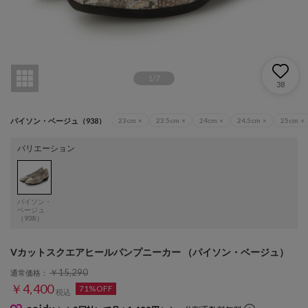
1
/
7
38
パイソン・ベージュ（938）
23cm
×
23.5cm
×
24cm
×
24.5cm
×
25cm
×
バリエーション
パイソン・
ベージュ
（938）
Vカットスクエアヒールパンプニーカー （パイソン・ベージュ）
￥15,290
通常価格：
￥4,400
71%OFF
税込