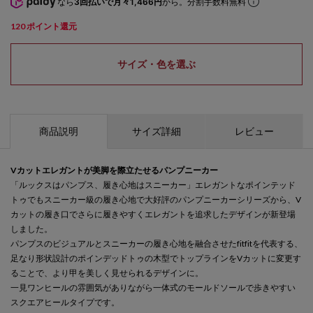
なら
3回払いで月々1,466円
から。分割手数料無料
120
ポイント還元
サイズ・色を選ぶ
商品説明
サイズ詳細
レビュー
Vカットエレガントが美脚を際立たせるパンプニーカー
「ルックスはパンプス、履き心地はスニーカー」エレガントなポインテッド
トゥでもスニーカー級の履き心地で大好評のパンプニーカーシリーズから、V
カットの履き口でさらに履きやすくエレガントを追求したデザインが新登場
しました。
パンプスのビジュアルとスニーカーの履き心地を融合させたfitfitを代表する、
足なり形状設計のポインデッドトゥの木型でトップラインをVカットに変更す
ることで、より甲を美しく見せられるデザインに。
一見ワンヒールの雰囲気がありながら一体式のモールドソールで歩きやすい
スクエアヒールタイプです。