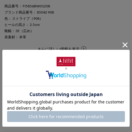
商品番号
： FI5856BW01208
ブランド商品番号
： 85042 908
色
： ストライプ（908）
ヒールの高さ
： 2.5cm
靴幅
： 3E（広め）
表素材
： 本革
さらに詳しい情報を表示
期間限定セール
この商品は期間限定セール対象商品です。
キャンペーン終了日時
2026年8月10日 (Mon) 23:59