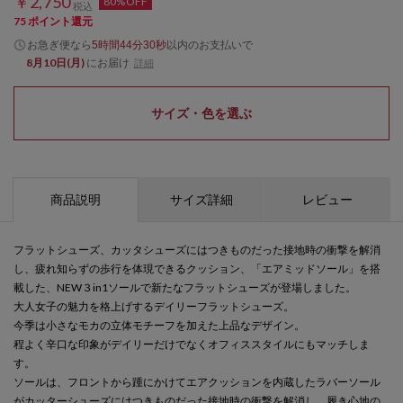
￥2,750
80%OFF
税込
75
ポイント還元
お急ぎ便なら
以内
のお支払いで
5時間44分30秒
8月10日(月)
にお届け
詳細
サイズ・色を選ぶ
商品説明
サイズ詳細
レビュー
フラットシューズ、カッタシューズにはつきものだった接地時の衝撃を解消
し、疲れ知らずの歩行を体現できるクッション、「エアミッドソール」を搭
載した、NEW３in1ソールで新たなフラットシューズが登場しました。
大人女子の魅力を格上げするデイリーフラットシューズ。
今季は小さなモカの立体モチーフを加えた上品なデザイン。
程よく辛口な印象がデイリーだけでなくオフィススタイルにもマッチしま
す。
ソールは、フロントから踵にかけてエアクッションを内蔵したラバーソール
がカッターシューズにはつきものだった接地時の衝撃を解消し、履き心地の