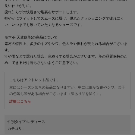
良い仕上がりに。
疲れ知らずの快適さで足裏をサポートします。
軽やかにフィットしてスムーズに履け、優れたクッショニングで疲れにく
い、いつまでも履いていたくなるシューズです。
※本革(天然皮革)の商品について
素材の特性上、多少のキズやシワ、色ムラや擦れが見られる場合がございま
す。
汗や雨などで濡れた場合、色移りする場合がございます。革の品質保持のた
め、できるだけ濡らさないようご注意下さい。
こちらはアウトレット品です。
主にはシーズン落ちの新品になりますが、中には細かな傷やシワ、若干
の色落ち等がある場合がございます（訳あり品を除く）。
詳細はこちら
性別タイプ
:
レディース
カテゴリ
: