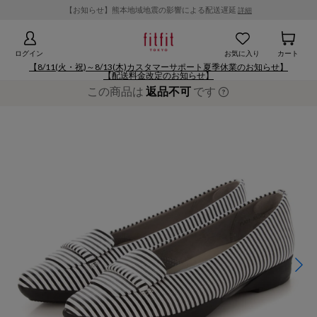
【お知らせ】熊本地域地震の影響による配送遅延
詳細
ログイン
お気に入り
カート
【8/11(火・祝)～8/13(木)カスタマーサポート夏季休業のお知らせ】
【配送料金改定のお知らせ】
この商品は
返品不可
です