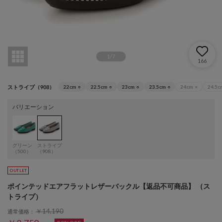
1
/
7
166
ストライプ（908）
22cm
○
22.5cm
○
23cm
○
23.5cm
○
24cm
×
24.5c
バリエーション
グリーン
ストライプ
（500）
（908）
ポインテッドエアフラットレザーバックル【返品不可商品】 （ス
トライプ）
￥14,190
通常価格：