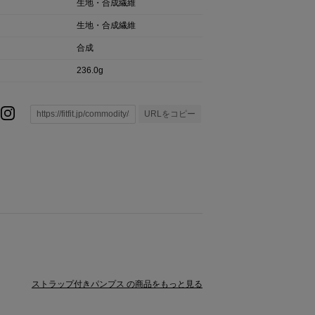
生地・合成繊維
生地・合成繊維
合成
236.0g
URLをコピー
ストラップ付きパンプス の商品をもっと見る