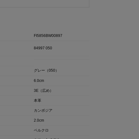
FI5856BW00897
84997 050
グレー（050）
6.0cm
3E（広め）
本革
カンボジア
2.0cm
ベルクロ