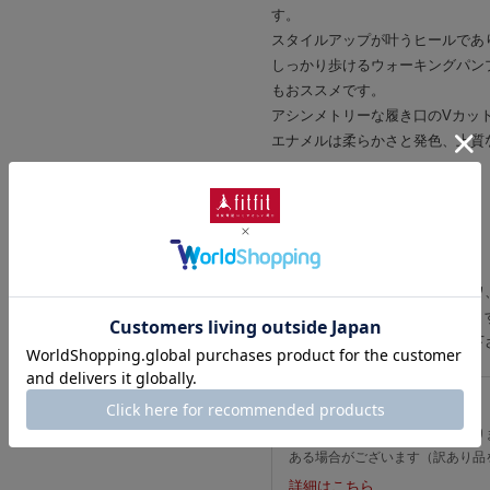
す。
スタイルアップが叶うヒールであ
しっかり歩けるウォーキングパン
もおススメです。
アシンメトリーな履き口のVカッ
エナメルは柔らかさと発色、上質
#外反母趾にもやさしい靴
#コンフォート
※本革(天然皮革)の商品について
素材の特性上、多少のキズやシワ
汗や雨などで濡れた場合、色移り
きるだけ濡らさないようご注意下
こちらはアウトレット品です。
主にはシーズン落ちの新品になり
ある場合がございます（訳あり品
詳細はこちら