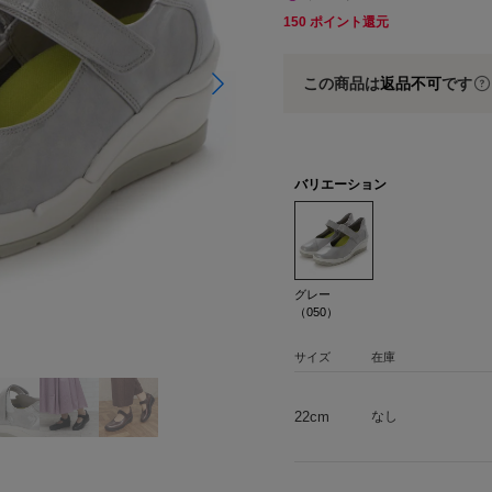
150
ポイント還元
この商品は
返品不可
です
バリエーション
グレー
（050）
サイズ
在庫
22cm
なし