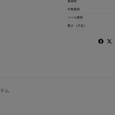
裏素材
中敷素材
ソール素材
重さ
（片足）
テム