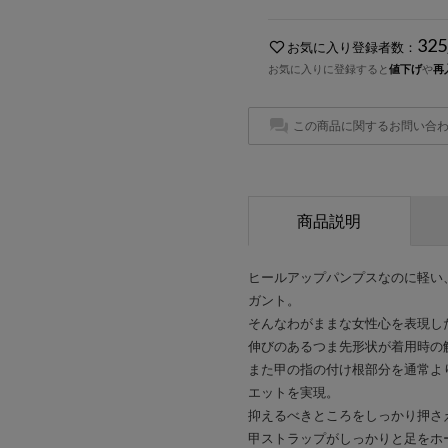
325
お気に入り登録者数：
お気に入りに登録すると
値下げ
や
再
この商品に関するお問い合
商品説明
ヒールアップパンプスなのに軽い
ガント。
そんなわがままな女性心を表現し
伸びのあるつま先形状が着用時の
また甲の指の付け根部分を通常よ
エットを実現。
抑えるべきところをしっかり押さ
甲ストラップがしっかりと足をホ