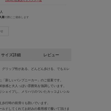
25cmの在庫ありオススメ一覧
人
入荷
の際にご連絡します
わせ
サイズ詳細
レビュー
、グリップ性がある、どんどん歩ける、でもエレ
た「新しいパンプニーカー」のご提案です。
解放感と大人っぽい雰囲気を強調しています。
りシェイプし、メリハリのついたカッコよいシル
え歩行時の前滑りも防いでいます。
ールドしてくれてお好みの着用感で履いて頂けま