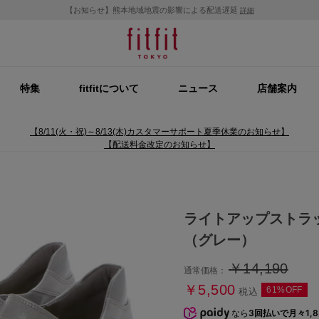
【お知らせ】熊本地域地震の影響による配送遅延
詳細
特集
fitfitについて
ニュース
店舗案内
【8/11(火・祝)～8/13(木)カスタマーサポート夏季休業のお知らせ】
【配送料金改定のお知らせ】
ライトアップストラ
（グレー）
￥14,190
通常価格：
￥5,500
61%OFF
税込
なら
3回払いで月々1,8