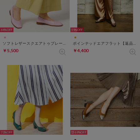
64%
59%
ソフトレザースクエアトゥプレーンフラット fs （ライトピンク）
ポインテッドエアフラット【返品不可商品】 （ゴールド）
￥5,500
￥4,400
71%
69%