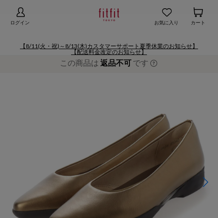
【お知らせ】熊本地域地震の影響による配送遅延
詳細
ログイン
お気に入り
カート
【8/11(火・祝)～8/13(木)カスタマーサポート夏季休業のお知らせ】
【配送料金改定のお知らせ】
この商品は
返品不可
です