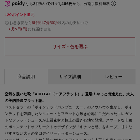
なら
3回払いで月々1,466円
から。分割手数料無料
120
ポイント還元
お急ぎ便なら
以内
のお支払いで
8時間47分49秒
8月9日(日)
にお届け
詳細
サイズ・色を選ぶ
商品説明
サイズ詳細
レビュー
空気を履いた靴「AIR FLAT（エアフラット）」登場！やっと出逢えた、大人
の美的快適フラット靴。
ベストセラーの「ポインテッドパンプニーカー」のノウハウを生かし、ポイ
ンテッドを強調したシルエットとフラットな履き心地にこだわったエレガン
トなフラットシューズが上質素材と極上の履き心地で登場。スマートな印象
のポインテッドオブリークトゥデザインが「キチンと感」をキープ。甘くな
りすぎない大人の辛口デイリーカッターシューズ。
ソールは、フロントから踵にかけてエアクッションを内蔵したラバーソール