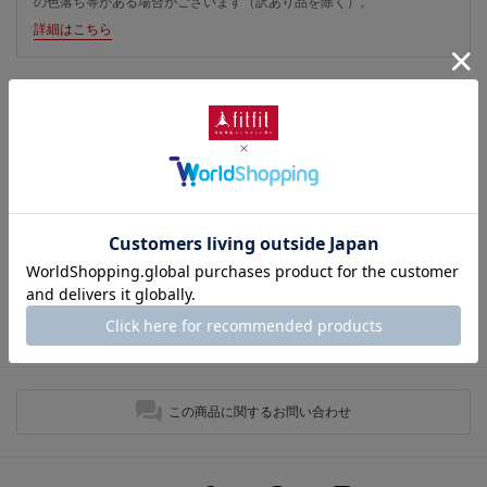
の色落ち等がある場合がございます（訳あり品を除く）。
詳細はこちら
性別タイプ
:
レディース
カテゴリ
:
商品番号
： FI5856BW01008
ブランド商品番号
： 85040 810
色
： ゴールド（810）
ヒールの高さ
： 2.5cm
靴幅
： 3E（広め）
表素材
： 本革
さらに詳しい情報を表示
この商品に関するお問い合わせ