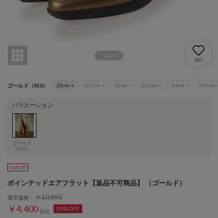
1
/
10
267
ゴールド（810）
22cm
○
22.5cm
×
23cm
×
23.5cm
×
24cm
×
24.5cm
バリエーション
ゴールド
（810）
ポインテッドエアフラット【返品不可商品】 （ゴールド）
￥10,890
通常価格：
￥4,400
59%OFF
税込