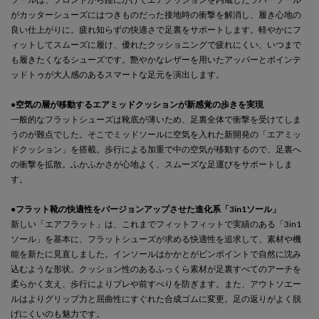
がカッターシューズにはつきものだった接地時の衝撃を解消し、履き心地の
良い仕上がりに。疲れ知らずの快適さで足裏をサポートします。軽やかにフ
ィットしてスムーズに履け、優れたクッショニングで疲れにくい、いつまで
も履きたくなるシューズです。艶やかなレザーを用いたアッパーとポインテ
ッドトゥが大人感のあるスマートな足元を演出します。
●
空気の層が移動するエアミッドクッションが新感覚の歩きを実現
一般的なフラットシューズは靴底が薄いため、足裏全体で衝撃を受けてしま
うのが難点でした。そこでミッドソールに空気を入れた新開発の「エアミッ
ドクッション」を搭載。歩行による加重で中の空気が移動するので、足裏へ
の衝撃を拡散。ふかふかさが心地よく、スムーズな足運びをサポートしま
す。
●
フラット靴の快適性をバージョンアップさせた進化系「3in1ソール」
新しい「エアフラット」は、これまでフィットフィットで実績のある「3in1
ソール」を基本に、フラットシューズが求める快適性を追求して、素材や機
能を新たに見直しました。インソールはかかとがピンポイントで自然に沈み
込むような形状。クッション性のあるふっくら素材が足裏すべてのアーチを
柔らかく支え、歩行によりブレや前すべりを防ぎます。また、アウトソエー
ルはよりグリップ力と屈曲性にすぐれた合成ゴムに変更。足の返りがよく脱
げにくいのも魅力です。