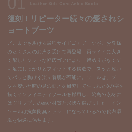
01
Leather Side Gore Ankle Boots
復刻！リピーター続々の愛され
シ
ョートブーツ
どこまでも歩ける最強サイドゴアブーツが、お客様
のたくさんのお声を受けて再登場。両サイドに大き
く配したソフトな幅広ゴアにより、留め具がなくて
も足にしっかりとフィットする構造で、スッと履い
てパッと脱げる楽々着脱が可能に。ソールは、ブー
ツを履いた時の足の動きを研究して生まれた8の字を
描くインフィニティソールを採用し、靴底の素材に
はグリップ力の高い材質と形状を選びました。イン
ソールは抗菌防臭メッシュになっているので靴内環
境を快適に保ちます。