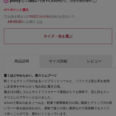
なら
3回払いで月々5,830円
から。分割手数料無料
477
ポイント還元
お急ぎ便なら
以内
のお支払いで
17時間21分42秒
8月9日(日)
にお届け
詳細
サイズ・色を選ぶ
商品説明
サイズ詳細
レビュー
驚くほどやわらかい、美スリムブーツ
軽くてもグリップ力のあるハイブリットソールと、ソフトで上質な革を使用
し足全体をやわらかく包み込む履き心地。
履き口の隠しゴムとサイドファスナーで着脱がとても簡単で、見た目もスッ
キリとしたデザインとなりました。
4.5cmで厚みのあるソールは、軽量で衝撃吸収力の高い素材とグリップ力の高
いラバー材を組み合わせた、柔軟で返りの良い素材なので長距離でもスイス
イ歩くことができ、疲れにくくなっています。