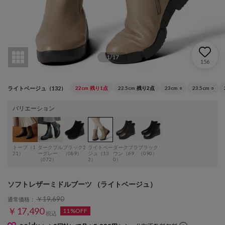
1
/
17
156
ライトベージュ（132）
22cm
残り1点
22.5cm
残り2点
23cm
○
23.5cm
○
バリエーション
トープ（1
ダークブル
ブラック2
ライトベー
ダークブラ
ブラック
21）
ーグレー
（089）
ジュ（13
ウン（69
（090）
（072）
2）
0）
ソフトレザーミドルブーツ （ライトベージュ）
￥19,690
通常価格：
￥17,490
11%OFF
税込