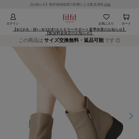
【お知らせ】熊本地域地震の影響による配送遅延
詳細
ログイン
お気に入り
カート
【8/11(火・祝)～8/13(木)カスタマーサポート夏季休業のお知らせ】
【配送料金改定のお知らせ】
この商品は
サイズ交換無料・返品可能
です