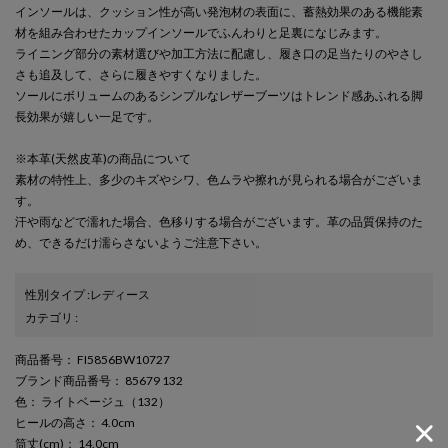
インソールは、クッション性が高い発泡材の表面に、蓄熱効果のある機能素
材を組み合わせたカップインソールでふんわりと足裏になじみます。
ライニング部分の素材選びや加工方法に配慮し、履き口の足当たりのやさし
さも追及して、さらに履きやすくなりました。
ソールにボリュームのあるシンプルなレザーブーツはトレンド感あふれる脚
長効果が嬉しい一足です。
※本革(天然皮革)の商品について
素材の特性上、多少のキズやシワ、色ムラや擦れが見られる場合がございま
す。
汗や雨などで濡れた場合、色移りする場合がございます。革の品質保持のた
め、できるだけ濡らさないようご注意下さい。
性別タイプ
:
レディース
カテゴリ
:
商品番号
： FI5856BW10727
ブランド商品番号
： 85679 132
色
： ライトベージュ（132）
ヒールの高さ
： 4.0cm
筒丈(cm)
： 14.0cm