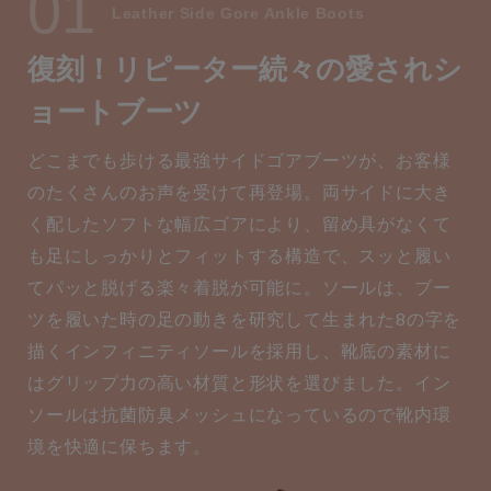
01
Leather Side Gore Ankle Boots
復刻！リピーター続々の愛され
シ
ョートブーツ
どこまでも歩ける最強サイドゴアブーツが、お客様
のたくさんのお声を受けて再登場。両サイドに大き
く配したソフトな幅広ゴアにより、留め具がなくて
も足にしっかりとフィットする構造で、スッと履い
てパッと脱げる楽々着脱が可能に。ソールは、ブー
ツを履いた時の足の動きを研究して生まれた8の字を
描くインフィニティソールを採用し、靴底の素材に
はグリップ力の高い材質と形状を選びました。イン
ソールは抗菌防臭メッシュになっているので靴内環
境を快適に保ちます。