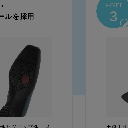
Point
い
3
ールを採用
ン性とグリップ性、屈
土踏まず