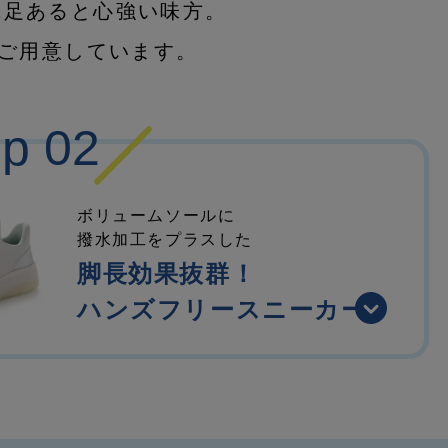
1足あると心強い味方。
ご用意しています。
up 02
ボリュームソールに
撥水加工をプラスした
脚長効果抜群！
ハンズフリースニーカー