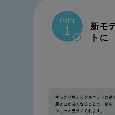
Point
新モ
1
トに