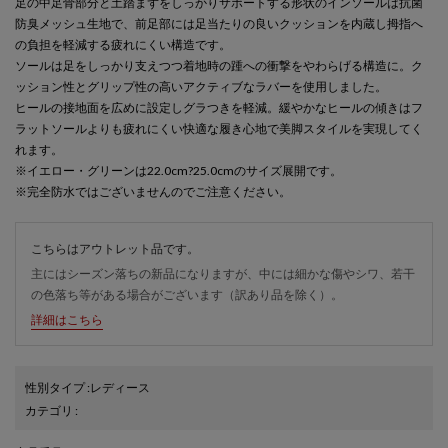
足の中足骨部分と土踏まずをしっかりサポートする形状のインソールは抗菌
防臭メッシュ生地で、前足部には足当たりの良いクッションを内蔵し拇指へ
の負担を軽減する疲れにくい構造です。
ソールは足をしっかり支えつつ着地時の踵への衝撃をやわらげる構造に。ク
ッション性とグリップ性の高いアクティブなラバーを使用しました。
ヒールの接地面を広めに設定しグラつきを軽減。緩やかなヒールの傾きはフ
ラットソールよりも疲れにくい快適な履き心地で美脚スタイルを実現してく
れます。
※イエロー・グリーンは22.0cm?25.0cmのサイズ展開です。
※完全防水ではございませんのでご注意ください。
こちらはアウトレット品です。
主にはシーズン落ちの新品になりますが、中には細かな傷やシワ、若干
の色落ち等がある場合がございます（訳あり品を除く）。
詳細はこちら
性別タイプ
:
レディース
カテゴリ
: