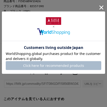
商品番号
： FI5856BW10426
ブランド商品番号
： 85557 090
色
： ブラック（090）
ヒールの高さ
： 4.0cm
靴幅
： 3E（広め）
表素材
： 合成皮革
さらに詳しい情報を表示
この商品に関するお問い合わせ
URLをコピー
このアイテムを見ている人におすすめ