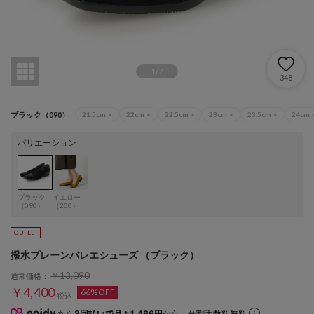
1
/
7
348
ブラック（090）
21.5cm
×
22cm
×
22.5cm
×
23cm
×
23.5cm
×
24cm
バリエーション
ブラック
イエロー
（090）
（200）
撥水プレーンバレエシューズ （ブラック）
￥13,090
通常価格：
￥4,400
66%OFF
税込
なら
3回払いで月々1,466円
から。分割手数料無料