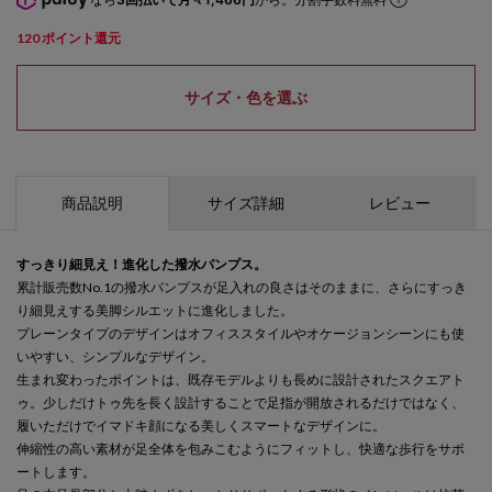
120
ポイント還元
サイズ・色を選ぶ
商品説明
サイズ詳細
レビュー
すっきり細見え！進化した撥水パンプス。
累計販売数No.1の撥水パンプスが足入れの良さはそのままに、さらにすっき
り細見えする美脚シルエットに進化しました。
プレーンタイプのデザインはオフィススタイルやオケージョンシーンにも使
いやすい、シンプルなデザイン。
生まれ変わったポイントは、既存モデルよりも長めに設計されたスクエアト
ゥ。少しだけトゥ先を長く設計することで足指が開放されるだけではなく、
履いただけでイマドキ顔になる美しくスマートなデザインに。
伸縮性の高い素材が足全体を包みこむようにフィットし、快適な歩行をサポ
ートします。