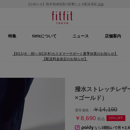
【お知らせ】熊本地域地震の影響による配送遅延
詳細
特集
fitfitについて
ニュース
店舗案内
【8/11(火・祝)～8/13(木)カスタマーサポート夏季休業のお知らせ】
【配送料金改定のお知らせ】
撥水ストレッチレザー
×ゴールド）
￥14,190
通常価格：
￥8,690
38%OFF
税込
なら
3回払いで月々2,8