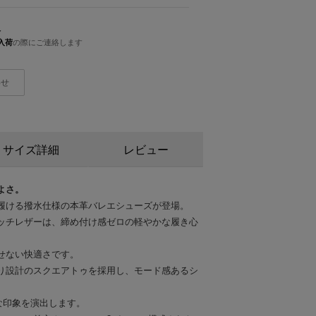
人
入荷
の際にご連絡します
わせ
サイズ詳細
レビュー
よさ。
履ける撥水仕様の本革バレエシューズが登場。
ッチレザーは、締め付け感ゼロの軽やかな履き心
せない快適さです。
り設計のスクエアトゥを採用し、モード感あるシ
ンな印象を演出します。