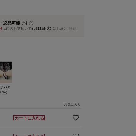
・返品可能
です
秒
以内
のお支払いで
8月11日(火)
にお届け
詳細
ックパタ
094）
お気に入り
カートに入れる