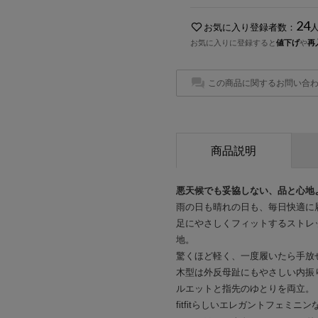
24
お気に入り登録者数：
お気に入りに登録すると
値下げ
や
再
この商品に関するお問い合
商品説明
悪天候でも妥協しない、品と心地
雨の日も晴れの日も、毎日快適に
足にやさしくフィットするストレ
地。
驚くほど軽く、一度履いたら手放
木型は外反母趾にもやさしい内振
ルエットと指先のゆとりを両立。
fitfitらしいエレガントフェミニ