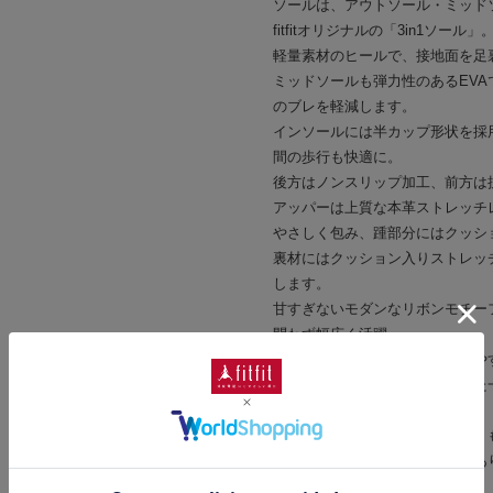
ソールは、アウトソール・ミッド
fitfitオリジナルの「3in1ソール」
軽量素材のヒールで、接地面を足
ミッドソールも弾力性のあるEVA
のブレを軽減します。
インソールには半カップ形状を採
間の歩行も快適に。
後方はノンスリップ加工、前方は
アッパーは上質な本革ストレッチ
やさしく包み、踵部分にはクッシ
裏材にはクッション入りストレッ
します。
甘すぎないモダンなリボンモチー
問わず幅広く活躍。
パンツにもスカートにも合わせや
る、上質感と快適さを兼ね備えた
※完全防水ではございません。
※濡れた路面では乾いた路面より
歩く場合は、転倒などの危険があ