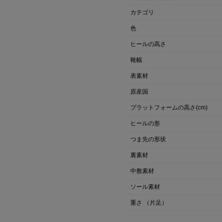
カテゴリ
色
ヒールの高さ
靴幅
表素材
原産国
プラットフォームの高さ(cm)
ヒールの形
つま先の形状
裏素材
中敷素材
ソール素材
重さ
（片足）