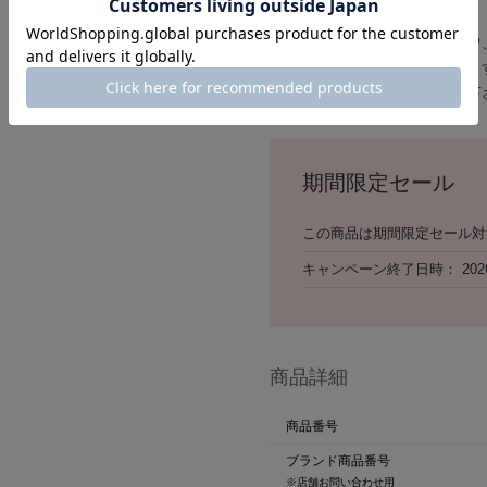
※本革(天然皮革)の商品について
素材の特性上、多少のキズやシワ
汗や雨などで濡れた場合、色移り
きるだけ濡らさないようご注意下
期間限定セール
この商品は期間限定セール対
キャンペーン終了日時
202
商品詳細
商品番号
ブランド商品番号
※店舗お問い合わせ用