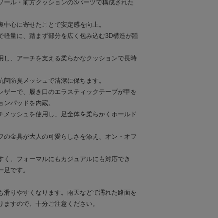
ソール・前方クッションの3パーツで構成された
。
裏中心に寄せたことで安定感を向上。
で軽量に、踏まず部分を広く包み込む3D構造が踵
用し、アーチを支える柔らかなクッションで長時
抗菌防臭メッシュで清潔に保ちます。
レザーで、履き口のエラスティックテープが甲を
ョンパッドを内蔵。
チメッシュを使用し、足全体を柔らかくホールド
フの金具が大人の可愛らしさを添え、オン・オフ
すく、フォーマルにもカジュアルにも対応でき
一足です。
も滑りやすくなります。雨天などで濡れた路面を
りますので、十分ご注意ください。