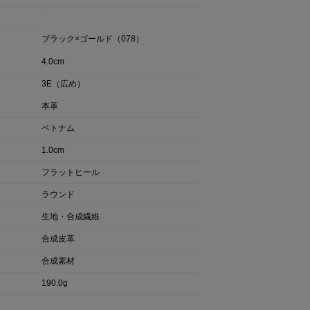
ブラック×ゴールド（078）
4.0cm
3E（広め）
本革
ベトナム
1.0cm
フラットヒール
ラウンド
生地・合成繊維
合成皮革
合成素材
190.0g