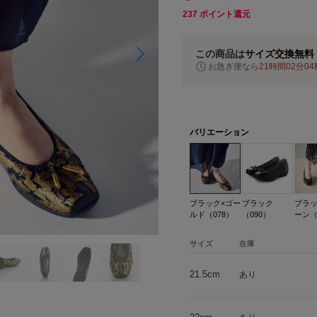
237
ポイント還元
この商品は
サイズ交換無料
お急ぎ便なら
21時間02分03
バリエーション
ブラック×ゴー
ブラック
ブラ
ルド（078）
（090）
ーン（
サイズ
在庫
21.5cm
あり