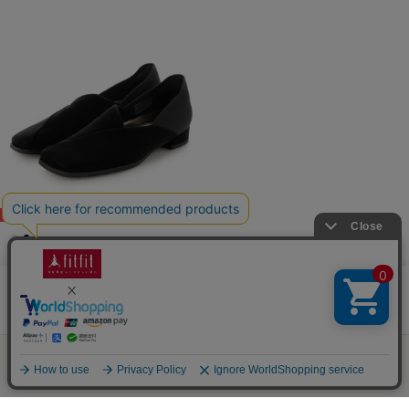
38%
撥水ストレッチスクエアバレエ260 （ブラック）
￥8,690
当サイトではCookieを使用します。Cookieの使用に関する詳細は「
OK
プライバシー規約
」をご覧ください。
1 ～ 29件 (全29件)
ログイン
店舗検索
カート
ショッピング
メニュー
あなたへのおすすめバレエシューズ