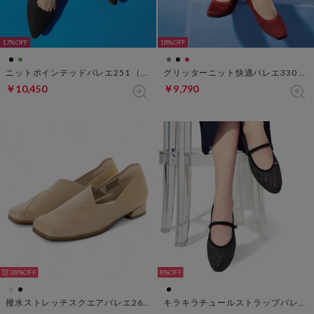
17%
18%
ニットポインテッドバレエ251 （ブラック）
グリッターニット快適バレエ330 （レッド）
￥10,450
￥9,790
38%
8%
撥水ストレッチスクエアバレエ260 （ライトベージュ）
キラキラチュールストラップバレエfs270 （ブラック）