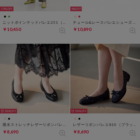
17%
9%
ニットポインテッドバレエ251 （ライム）
チュール&レースバレエシューズ （レッド）
￥10,450
￥10,890
38%
38%
撥水ストレッチレザーリボンバレエ301 （ブラックパターン）
レザーリボンバレエ810 （ブラックパターン）
￥8,690
￥8,690