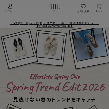
【お知らせ】熊本地域地震の影響による配送遅延
詳細
ログイン
お気に入り
カート
【8/11(火・祝)～8/13(木)カスタマーサポート夏季休業のお知らせ】
【配送料金改定のお知らせ】
E
f
f
o
r
t
l
e
s
s
S
p
r
i
n
g
C
h
i
c
S
p
r
i
n
g
T
r
e
n
d
E
d
i
t
2
0
2
6
見逃せない春のトレンドをキャッチ