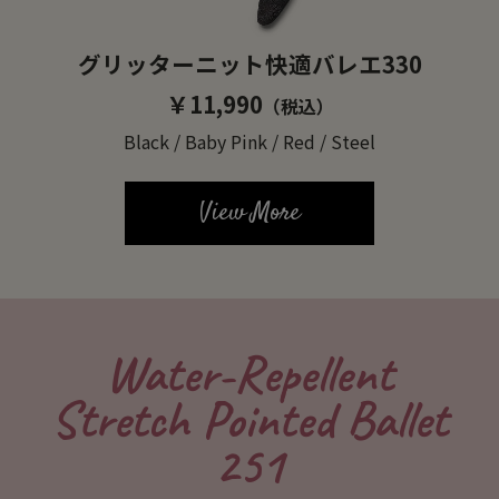
グリッターニット快適バレエ330
￥11,990
（税込）
Black / Baby Pink / Red / Steel
View More
Water-Repellent
Stretch Pointed Ballet
251