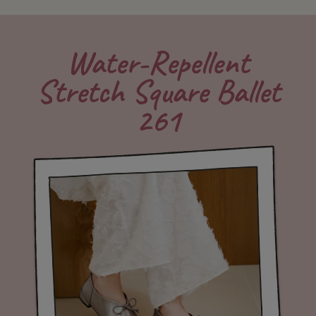
Water-Repellent
Stretch Square Ballet
261