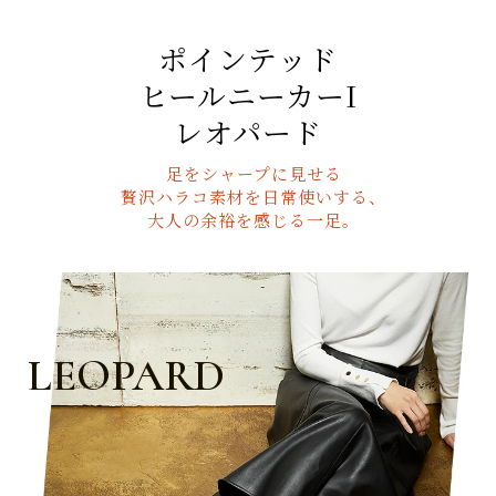
ポインテッド
ヒールニーカーI
レオパード
足をシャープに見せる
贅沢ハラコ素材を日常使いする、
大人の余裕を感じる一足。
LEOPARD