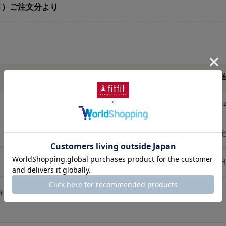
（月）ご注文分より
改定前料金
改定後料金
発
880円
605円
1〜
880円
605円
指
880円
605円
即
詳細については、ご利用ガイドをご確認ください。