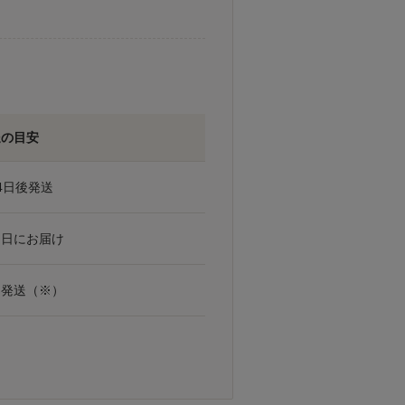
送の目安
4日後発送
定日にお届け
日発送（※）