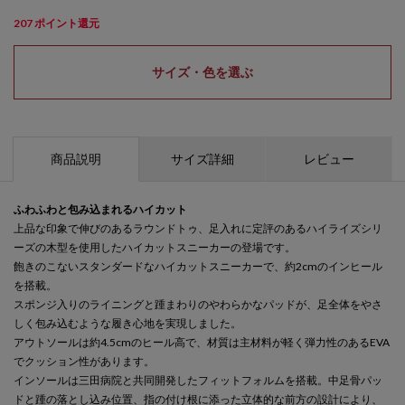
207
ポイント還元
サイズ・色を選ぶ
商品説明
サイズ詳細
レビュー
ふわふわと包み込まれるハイカット
上品な印象で伸びのあるラウンドトゥ、足入れに定評のあるハイライズシリ
ーズの木型を使用したハイカットスニーカーの登場です。
飽きのこないスタンダードなハイカットスニーカーで、約2cmのインヒール
を搭載。
スポンジ入りのライニングと踵まわりのやわらかなパッドが、足全体をやさ
しく包み込むような履き心地を実現しました。
アウトソールは約4.5cmのヒール高で、材質は主材料が軽く弾力性のあるEVA
でクッション性があります。
インソールは三田病院と共同開発したフィットフォルムを搭載。中足骨パッ
ドと踵の落とし込み位置、指の付け根に添った立体的な前方の設計により、