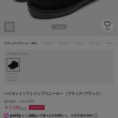
1
/
13
264
ブラック×ブラック（891）
22cm
×
22.5cm
×
23cm
×
23.5cm
×
24cm
×
バリエーション
ブラック×
ブラック
（891）
ハイカットソフトジップスニーカー （ブラック×ブラック）
￥17,490
通常価格：
￥7,590
56%OFF
税込
なら
3回払いで月々2,530円
から。分割手数料無料