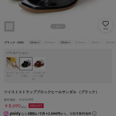
1
/
6
316
ブラック（090）
22cm
○
22.5cm
×
23cm
○
23.5cm
×
24cm
×
24.5cm
バリエーション
オーク（6
ブラック
バーガンデ
54）
（090）
ィー（38
0）
ツイストストラップブロックヒールサンダル （ブラック）
￥14,190
通常価格：
￥8,690
38%OFF
税込
なら
3回払いで月々2,896円
から。分割手数料無料