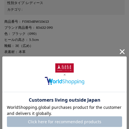
性別タイプ
:
レディース
カテゴリ
:
商品番号
： FI5856BW10613
ブランド商品番号
： 85632 090
色
： ブラック（090）
ヒールの高さ
： 5.5cm
靴幅
： 3E（広め）
表素材
： 本革
さらに詳しい情報を表示
期間限定セール
この商品は期間限定セール対象商品です。
キャンペーン終了日時
2026年8月10日 (Mon) 23:59