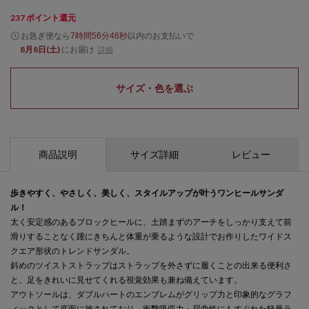
237
ポイント還元
お急ぎ便なら
以内
のお支払いで
7時間56分48秒
8月8日(土)
にお届け
詳細
サイズ・色を選ぶ
商品説明
サイズ詳細
レビュー
歩きやすく、やさしく、美しく、スタイルアップが叶うワンヒールサンダ
ル！
太く安定感のあるブロックヒールに、土踏まずのアーチをしっかり支えて前
滑りすることなく踵にきちんと体重が乗るような設計でお作りしたワイドス
クエア形状のトレンドサンダル。
斜めのツイストストラップはストラップを外さずに履くことの出来る便利さ
と、足をきれいに見せてくれる視覚効果も兼ね備えています。
アウトソールは、ダブルハートのエンブレムがグリップ力と印象的なグラフ
ィックとして底面に施されており、衝撃吸収力・屈曲性にもすぐれた軽量ラ