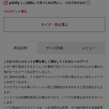
なら
3回払いで月々1,833円
から。分割手数料無料
150
ポイント還元
サイズ・色を選ぶ
商品説明
サイズ詳細
レビュー
こだわりのシルエットが脚を美しく演出してくれるヒールブーツ
レザー調で高見えするストレッチ素材で足にフィットするやわらかな履き心
地のヒールブーツをお作りしました。
少し長めの丈感と、トゥ先のアシンメトリーの切り替えがより足をシャープ
にみせてくれます。
スクエアヒールの高いクッション性と屈曲性が歩きやすさと安定感をかなえ
ます。
インソールは抗菌防臭加工が施されており、いつでも快適な歩行をサポート
します。
ノーズ長めのスクエアトゥは、つま先部分は本革、その他の部分を合成皮革