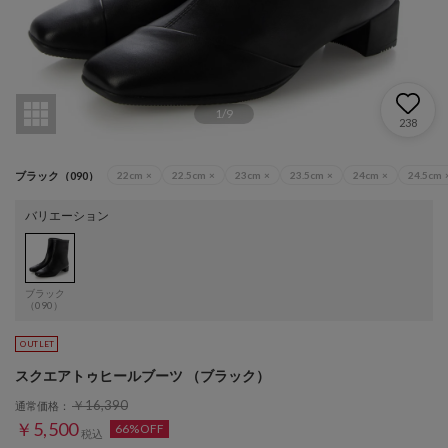
1
/
9
238
ブラック（090）
22cm
×
22.5cm
×
23cm
×
23.5cm
×
24cm
×
24.5cm
バリエーション
ブラック
（090）
スクエアトゥヒールブーツ （ブラック）
￥16,390
通常価格：
￥5,500
66%OFF
税込