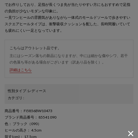
でお作りしており、足指が長くつま先が当たりやすい方にもおすすめで足指
の負担が少ないモダンな印象に。
一見ワンヒールの雰囲気がありながら一体式のモールドソールで歩きやすい
スクエアヒールタイプは、衝撃吸収クッションを配した、長時間履いていて
も疲れにくい一足となっています。
こちらはアウトレット品です。
主にはシーズン落ちの新品になりますが、中には細かな傷やシワ、若干
の色落ち等がある場合がございます（訳あり品を除く）。
詳細はこちら
性別タイプ
:
レディース
カテゴリ
:
商品番号
： FI5856BW10473
ブランド商品番号
： 85541 090
色
： ブラック（090）
ヒールの高さ
： 4.5cm
筒丈(cm)
： 17.5cm