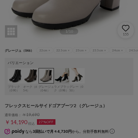
1
/
10
155
グレージュ（046）
22cm
×
22.5cm
×
23cm
×
23.5cm
×
24cm
×
24.5c
バリエーション
ブラック
オーク（6
グレージュ
ラメブラッ
グレー（0
（090）
54）
（046）
ク（098）
50）
フレックスヒールサイドゴアブーツ2 （グレージュ）
￥19,690
通常価格：
￥14,190
27%OFF
税込
なら
3回払いで月々4,730円
から。分割手数料無料