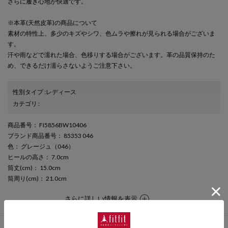
さらに履き心地が快適です。
※本革(天然皮革)の商品について
素材の特性上、多少のキズやシワ、色ムラや擦れが見られる場合がございま
す。
汗や雨などで濡れた場合、色移りする場合がございます。革の品質保持のた
め、できるだけ濡らさないようご注意下さい。
性別タイプ
:
レディース
カテゴリ
:
商品番号
： FI5856BW10406
ブランド商品番号
： 85353 046
色
： グレージュ（046）
ヒールの高さ
： 7.0cm
筒丈(cm)
： 15.0cm
筒周り(cm)
： 21.0cm
さらに詳しい情報を表示