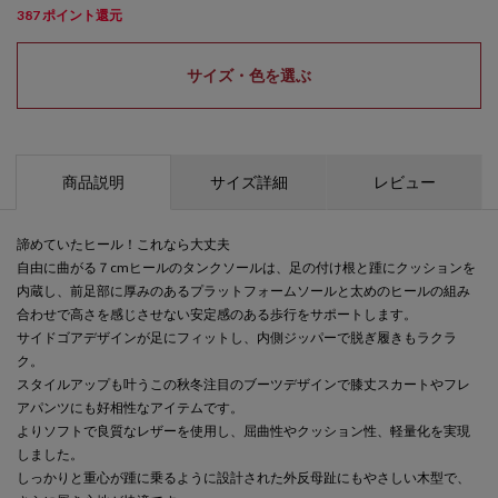
387
ポイント還元
サイズ・色を選ぶ
商品説明
サイズ詳細
レビュー
諦めていたヒール！これなら大丈夫
自由に曲がる７cmヒールのタンクソールは、足の付け根と踵にクッションを
内蔵し、前足部に厚みのあるプラットフォームソールと太めのヒールの組み
合わせで高さを感じさせない安定感のある歩行をサポートします。
サイドゴアデザインが足にフィットし、内側ジッパーで脱ぎ履きもラクラ
ク。
スタイルアップも叶うこの秋冬注目のブーツデザインで膝丈スカートやフレ
アパンツにも好相性なアイテムです。
よりソフトで良質なレザーを使用し、屈曲性やクッション性、軽量化を実現
しました。
しっかりと重心が踵に乗るように設計された外反母趾にもやさしい木型で、