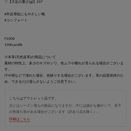
▽【片足の重さ(g)】237
#外反母趾にもやさしい靴
#コンフォート
F2000
190fcandfb
※本革(天然皮革)の商品について
素材の特性上、多少のキズやシワ、色ムラや擦れが見られる場合がございま
す。
汗や雨などで濡れた場合、色移りする場合がございます。革の品質保持のた
め、できるだけ濡らさないようご注意下さい。
こちらはアウトレット品です。
主にはシーズン落ちの新品になりますが、中には細かな傷やシワ、若干
の色落ち等がある場合がございます（訳あり品を除く）。
詳細はこちら