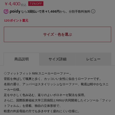
￥4,400
71%OFF
税込
なら
3回払いで月々1,466円
から。分割手数料無料
120
ポイント還元
サイズ・色を選ぶ
商品説明
サイズ詳細
レビュー
◇フィットフィット fitfit スニーカーローファー 。
背筋を伸ばして颯爽と歩く、カッコいい女性に似合うローファーです。
名前の通り、アッパーはスタイリッシュなローファー、靴底は軽やかなスニ
ーカー仕様。
足をやさしく包み込む、返りのよいボロネーゼ製法を採用。
さらに、国際医療福祉大学三田病院とfitfitが共同開発したインソール「フィッ
トフォルム」を搭載、独自の立体形状で、
軽度の外反母趾の方でも歩きやすく疲れにくい仕様に。