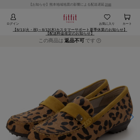
【お知らせ】熊本地域地震の影響による配送遅延
詳細
ログイン
お気に入り
カート
【8/11(火・祝)～8/13(木)カスタマーサポート夏季休業のお知らせ】
【配送料金改定のお知らせ】
この商品は
返品不可
です