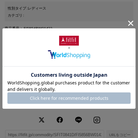
性別タイプ
:
レディース
カテゴリ
:
商品番号
： FI5856BW01422
ブランド商品番号
： 84001 975
色
： レオパード・イエロー（975）
ヒールの高さ
： 2.5cm
靴幅
： 3E（広め）
表素材
： 本革
さらに詳しい情報を表示
この商品に関するお問い合わせ
URLをコピー