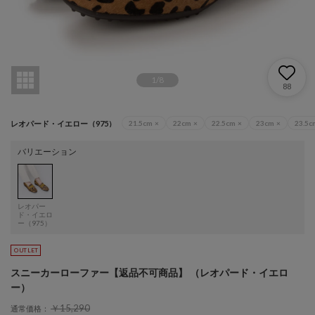
1
/
8
88
レオパード・イエロー（975）
21.5cm
×
22cm
×
22.5cm
×
23cm
×
23.5c
バリエーション
レオパー
ド・イエロ
ー（975）
スニーカーローファー【返品不可商品】 （レオパード・イエロ
ー）
￥15,290
通常価格：