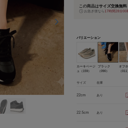
この商品は
サイズ交換無料
お急ぎ便なら
17時間27分59
バリエーション
カーキベージ
ブラック
オフ
ュ（159）
（090）
（011
サイズ
在庫
22cm
あり
22.5cm
あり