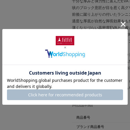
十分な厚みと弾力性に富んだEV
状のブロック意匠が目を惹く高グ
前後に蹴り上がりの付いたランニ
適度な厚底が自然な脚長効果をも
薄くなりづらい高密度EVAと、
シンプルな2層構造インソールが
レトロな雰囲気とモダンなデザイ
着用いただけます。
スカートやワンピースを程よくカ
ドのアウトドアスタイルを楽しん
っかり支える履き心地」を日常的
※完全防水ではございません。
※濡れた路面では乾いた路面より
歩く場合は、転倒などの危険があ
商品詳細
商品番号
ブランド商品番号