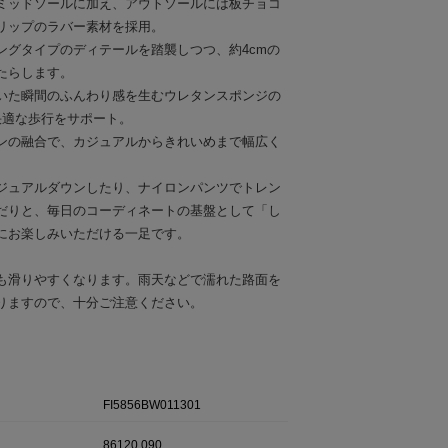
Aミッドソールに加え、アウトソールには板チョコ
リップのラバー素材を採用。
ングタイプのディテールを踏襲しつつ、約4cmの
たらします。
履いた瞬間のふんわり感を生むウレタンスポンジの
快適な歩行をサポート。
ンの融合で、カジュアルからきれいめまで幅広く
ジュアルダウンしたり、ナイロンパンツでトレン
だりと、毎日のコーディネートの基盤として「し
にお楽しみいただける一足です。
も滑りやすくなります。雨天などで濡れた路面を
りますので、十分ご注意ください。
FI5856BW011301
86120 090