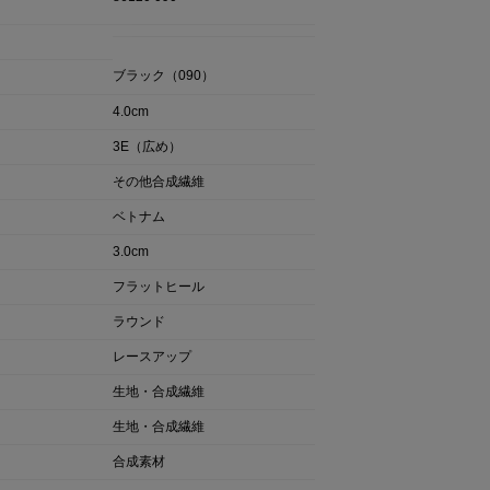
ブラック（090）
4.0cm
3E（広め）
その他合成繊維
ベトナム
3.0cm
フラットヒール
ラウンド
レースアップ
生地・合成繊維
生地・合成繊維
合成素材