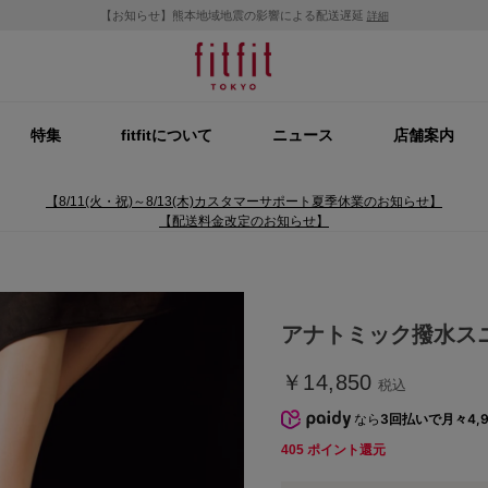
【お知らせ】熊本地域地震の影響による配送遅延
詳細
特集
fitfitについて
ニュース
店舗案内
【8/11(火・祝)～8/13(木)カスタマーサポート夏季休業のお知らせ】
【配送料金改定のお知らせ】
アナトミック撥水スニ
￥14,850
税込
なら
3回払いで月々4,9
405
ポイント還元