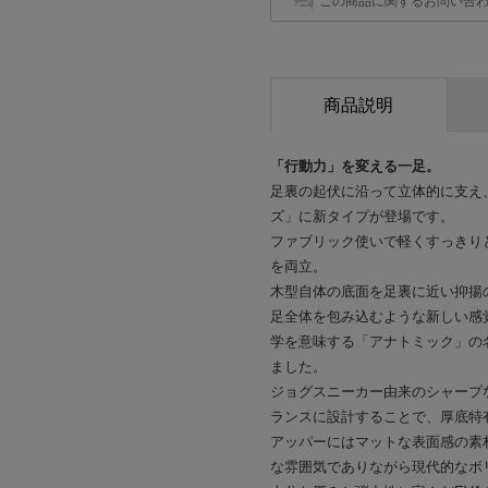
この商品に関するお問い合
商品説明
「行動力」を変える一足。
足裏の起伏に沿って立体的に支え
ズ」に新タイプが登場です。
ファブリック使いで軽くすっきり
を両立。
木型自体の底面を足裏に近い抑揚
足全体を包み込むような新しい感
学を意味する「アナトミック」の
ました。
ジョグスニーカー由来のシャープ
ランスに設計することで、厚底特
アッパーにはマットな表面感の素
な雰囲気でありながら現代的なボ