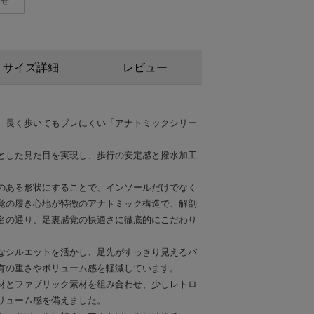
わせ
サイズ詳細
レビュー
、長く歩いてもブレにくい「アナトミックシリー
とした見た目を実現し、歩行の安定感と撥水加工
のある形状にすることで、インソールだけでなく
覚の履き心地が特徴のアナトミック構造で、解剖
名の通り、足裏感覚の快適さに徹底的にこだわり
なシルエットを活かし、足先がすっきり見えるバ
有の重さやボリューム感を軽減しています。
材とファブリック素材を組み合わせ、少しレトロ
リューム感を備えました。