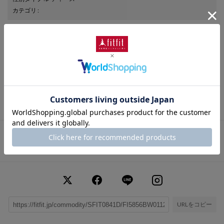
カテゴリ
:
商品番号
： FI5856BW011208
ブランド商品番号
： 86101 408
色
： スカイブルー（408）
ヒールの高さ
： 2.0cm
靴幅
： 3E（広め）
表素材
： 合成皮革
さらに詳しい情報を表示
この商品に関するお問い合わせ
URLをコピー