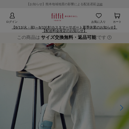
【お知らせ】熊本地域地震の影響による配送遅延
詳細
ログイン
お気に入り
カート
【8/11(火・祝)～8/13(木)カスタマーサポート夏季休業のお知らせ】
【配送料金改定のお知らせ】
この商品は
サイズ交換無料・返品可能
です