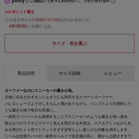
なら
3回払いで月々3,850円
から。分割手数料無料
315
ポイント還元
お急ぎ便なら
以内
のお支払いで
21時間17分19秒
8月9日(日)
にお届け
詳細
サイズ・色を選ぶ
商品説明
サイズ詳細
レビュー
ローファーなのにスニーカーの履き心地。
天候に左右されずオンにもオフにも対応するスマートローファー。
バレエシューズより少しきちんと感がありながら、パンプスより圧倒的にラ
クな履き心地で毎日を快適に。
一体型ラバーソールを採用することでスニーカーのような履き心地へ進化。
指まわりのラクさとスマート見えを両立する木型は、スクエアトゥながら丸
みを帯びたトゥ先でトラッドすぎず女性らしい柔らかな印象を演出します。
ソールは全面ラバーの一体型モールドで安定感が高く、踵から土踏まずまで