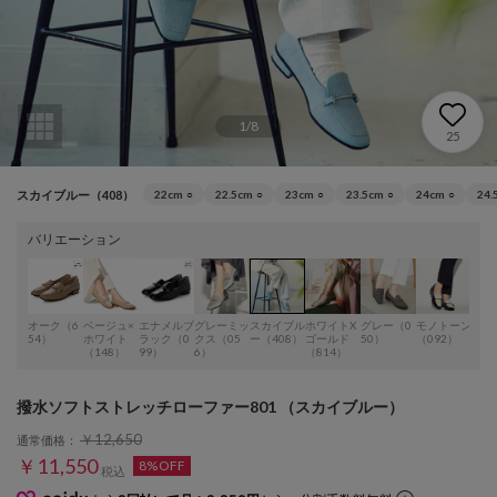
1
/
8
25
スカイブルー（408）
22cm
○
22.5cm
○
23cm
○
23.5cm
○
24cm
○
24.
バリエーション
オーク（6
ベージュ×
エナメルブ
グレーミッ
スカイブル
ホワイトX
グレー（0
モノトーン
ブラ
54）
ホワイト
ラック（0
クス（05
ー（408）
ゴールド
50）
（092）
（09
（148）
99）
6）
（814）
撥水ソフトストレッチローファー801 （スカイブルー）
￥12,650
通常価格：
￥11,550
8%OFF
税込