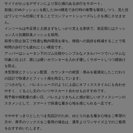
サイドがかぶるデザインにより安心感のある歩行をサポート。
前後にEVAクッションを配した3in1構造で歩行時の衝撃を吸収しつつ、見た目
はワンヒール仕様にすることでコンフォートシューズらしさを感じさせませ
ん。
インソールは中足骨と土踏まずをしっかり支える形状で、前足部にはクッシ
ョン入り抗菌防臭メッシュを採用。
前滑り防止加工で快適な靴内環境を保ち、拇指への負担を軽減することで長
時間の歩行でも疲れにくい構造です。
アッパーはシュータン下のゴム仕様やシンプルなメタルパーツでハンサムな
印象に仕上げ、踵には硬いカウンターを入れず優しくサポートしつつ踵抜け
を防止。
木型形状とクッション配置、カウンターの材質・厚みを最適化したこだわり
の設計で快適さとフィット感を両立しています。
ごつさがなく、バレエシューズのように上品にオフィススタイルにも合わせ
やすく、くるぶし丈のパンツやスカート合わせもおすすめです。
雨予報や移動量の多い日、バレエよりきちんと感が欲しいオフィスシーンの
スタメンとして、スマートで快適な履き心地を感じられる一足です。
※ややすっきりとしたつま先設計のため、ゆとりのある履き心地をご希望の
方や、厚手のソックスをご着用の場合は、通常よりワンサイズ上でのご着用
をおすすめいたします。