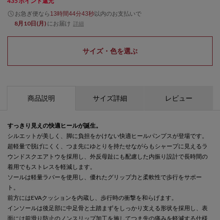
435
ポイント還元
お急ぎ便なら
以内
のお支払いで
13時間44分43秒
8月10日(月)
にお届け
詳細
サイズ・色を選ぶ
商品説明
サイズ詳細
レビュー
すっきり見えの快適ヒールが誕生。
シルエットが美しく、脚に負担をかけない快適ヒールパンプスが登場です。
超軽量で脱げにくく、つま先にゆとりを持たせながらもシャープに見えるラ
ウンドスクエアトウを採用し、外反母趾にも配慮した内振り設計で長時間の
着用でもストレスを軽減します。
ソールは軽量ラバーを使用し、優れたグリップ力と柔軟性で歩行をサポー
ト。
前方にはEVAクッションを内蔵し、歩行時の衝撃を和らげます。
インソールは後足部に中足骨と土踏まずをしっかり支える形状を採用し、表
面には前滑り防止のノンスリップ加工を施してつま先の痛みを軽減する仕様