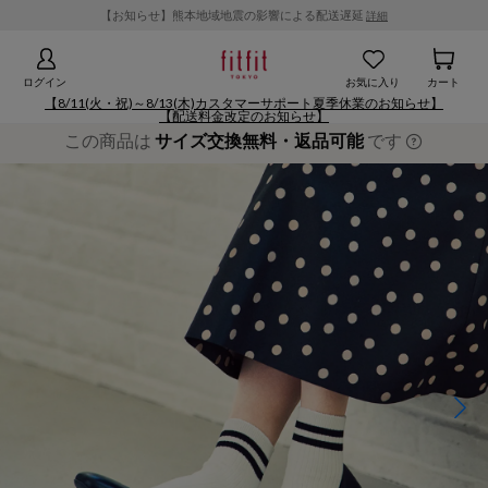
【お知らせ】熊本地域地震の影響による配送遅延
詳細
ログイン
お気に入り
カート
【8/11(火・祝)～8/13(木)カスタマーサポート夏季休業のお知らせ】
【配送料金改定のお知らせ】
この商品は
サイズ交換無料・返品可能
です