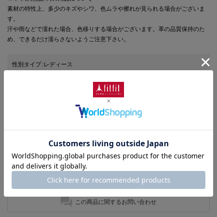
素材の特性上、多少のキズやシワ、色ムラや擦れが見られる場合がございま
す。
汗や雨などで濡れた場合、色移りする場合がございます。革の品質保持のた
め、できるだけ濡らさないようご注意下さい。
性別タイプ
:
レディース
カテゴリ
:
商品番号
： FI5856BW011194
ブランド商品番号
： 86127 090
色
： ブラック（090）
ヒールの高さ
： 4.5cm
靴幅
： 3E（広め）
表素材
： 本革
さらに詳しい情報を表示
この商品に関するお問い合わせ