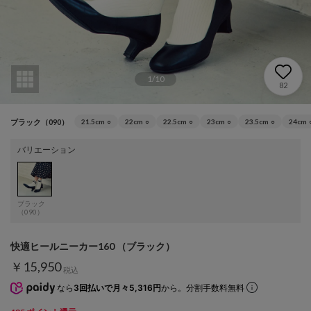
1
/
10
82
ブラック（090）
21.5cm
○
22cm
○
22.5cm
○
23cm
○
23.5cm
○
24cm
バリエーション
ブラック
（090）
快適ヒールニーカー160 （ブラック）
￥15,950
税込
なら
3回払いで月々5,316円
から。分割手数料無料