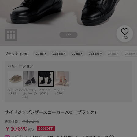
1
/
7
132
ブラック（090）
22cm
○
22.5cm
○
23cm
○
23.5cm
○
24cm
×
24.5cm
バリエーション
シャンパン
グレーxシ
ブラック
ホワイト
（812）
ルバー（0
（090）
（010）
74）
サイドジップレザースニーカー700 （ブラック）
￥15,290
通常価格：
￥10,890
28%OFF
税込