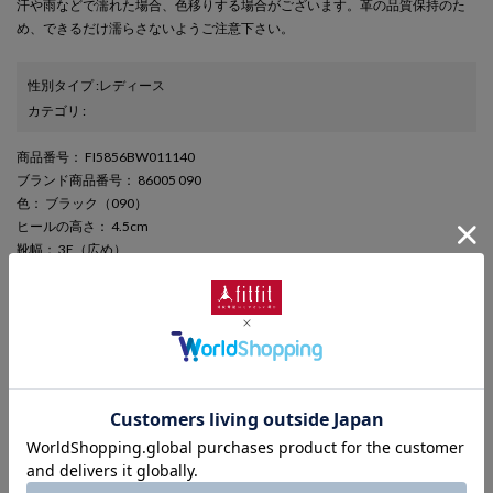
汗や雨などで濡れた場合、色移りする場合がございます。革の品質保持のた
め、できるだけ濡らさないようご注意下さい。
性別タイプ
:
レディース
カテゴリ
:
商品番号
： FI5856BW011140
ブランド商品番号
： 86005 090
色
： ブラック（090）
ヒールの高さ
： 4.5cm
靴幅
： 3E（広め）
表素材
： 本革
さらに詳しい情報を表示
期間限定セール
この商品は期間限定セール対象商品です。