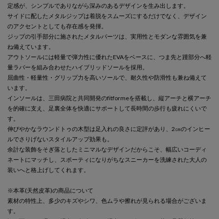
定感が、シンプルでありながら深みのあるデザインを生み出します。
サイドに配したメタルジップは着脱をスムーズにするだけでなく、デザイン
のアクセントとしても存在感を発揮。
ジップの引手部分に施されたメタルパーツは、実用性とモダンな雰囲気を兼
ね備えています。
アウトソールには軽量で弾力性に優れたEVAをベースに、つま先と踵部分へ軽
量ラバーを組み合わせたハイブリッドソールを採用。
屈曲性・軽量性・グリップ力を高いソールで、耐久性や防滑性も兼ね備えて
います。
インソールは、三田病院と共同開発のfitformeを搭載し、縦アーチと横アーチ
を的確に支え、足裏全体を快適にサポートして長時間の歩行も疲れにくいで
す。
伸びやかなラウンドトゥの木型は足入れの良さに定評があり、2㎝のインヒー
ルでさりげないスタイルアップ効果も。
余計な装飾をそぎ落としたミニマルなデザインだからこそ、幅広いコーディ
ネートにマッチし、スポーティになりがちなスニーカーを洗練された大人の
装いへと格上げしてくれます。
※本革(天然皮革)の商品について
素材の特性上、多少のキズやシワ、色ムラや擦れが見られる場合がございま
す。