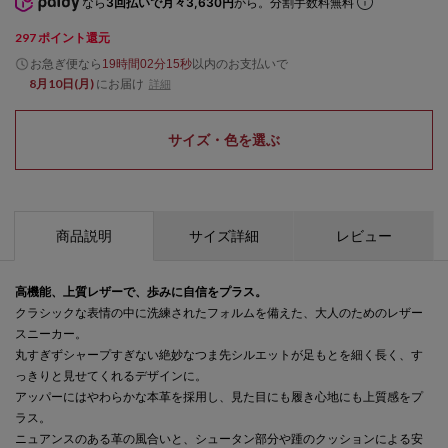
なら
3回払いで月々3,630円
から。分割手数料無料
297
ポイント還元
お急ぎ便なら
以内
のお支払いで
19時間02分14秒
8月10日(月)
にお届け
詳細
サイズ・色を選ぶ
商品説明
サイズ詳細
レビュー
高機能、上質レザーで、歩みに自信をプラス。
クラシックな表情の中に洗練されたフォルムを備えた、大人のためのレザー
スニーカー。
丸すぎずシャープすぎない絶妙なつま先シルエットが足もとを細く長く、す
っきりと見せてくれるデザインに。
アッパーにはやわらかな本革を採用し、見た目にも履き心地にも上質感をプ
ラス。
ニュアンスのある革の風合いと、シュータン部分や踵のクッションによる安