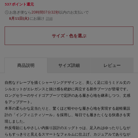
537
ポイント還元
お急ぎ便なら
以内
のお支払いで
20時間07分32秒
8月11日(火)
にお届け
詳細
サイズ・色を選ぶ
商品説明
サイズ詳細
レビュー
自然なドレープを描くシャーリングデザインと、美しく足に沿うミドル丈の
シルエットがエレガンスと抜け感を絶妙に両立する新作ブーツが登場です。
ロングセラーのサイドゴアブーツで定評のある履き心地を継承しつつ、丈感
をアップデート。
本革の柔らかな足当たりと、驚くほど軽やかな履き心地を実現する超軽量設
計の「インフィニティソール」を採用し、毎日でも履きたくなる快適さを実
現しました。
外反母趾にもやさしい内振り設計のエッグトゥは、足入れはゆったりしなが
らもすっきりと見えるスマートなフォルムに仕上げ、カジュアルでありなが