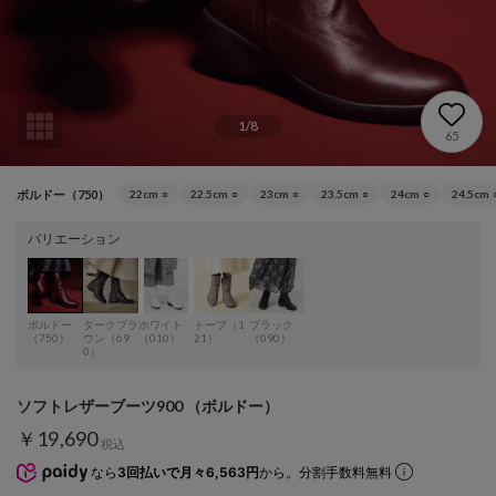
1
/
8
65
ボルドー（750）
22cm
○
22.5cm
○
23cm
○
23.5cm
○
24cm
○
24.5cm
バリエーション
ボルドー
ダークブラ
ホワイト
トープ（1
ブラック
（750）
ウン（69
（010）
21）
（090）
0）
ソフトレザーブーツ900 （ボルドー）
￥19,690
税込
なら
3回払いで月々6,563円
から。分割手数料無料