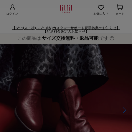
【お知らせ】熊本地域地震の影響による配送遅延
詳細
ログイン
お気に入り
カート
【8/11(火・祝)～8/13(木)カスタマーサポート夏季休業のお知らせ】
【配送料金改定のお知らせ】
この商品は
サイズ交換無料・返品可能
です