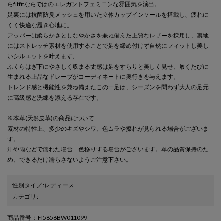
らfitfitならではのエレガントフェミニンな雰囲気を演出。
足裏には抗菌防臭メッシュを用いた立体カップインソールを搭載し、疲れに
くく快適な履き心地に。
アッパーは柔らかさとしなやかさを兼ね備えた上質なレザーを採用し、裏地
にはストレッチ素材を使用することで足を締め付けず自然にフィットし美し
いシルエットを叶えます。
ふくらはぎ下にやさしく収まる丈感は足をすらりと美しく見せ、履くたびに
生まれる上品なドレープがコーディネートに奥行きを与えます。
トレンド感と機能性を兼ね備えたこの一足は、シーズンを問わず大人の足元
に高級感と洗練を添える存在です。
※本革(天然皮革)の商品について
素材の特性上、多少のキズやシワ、色ムラや擦れが見られる場合がございま
す。
汗や雨などで濡れた場合、色移りする場合がございます。革の品質保持のた
め、できるだけ濡らさないようご注意下さい。
性別タイプ
:
レディース
カテゴリ
:
商品番号
： FI5856BW011099