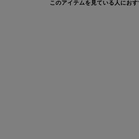
このアイテムを見ている人におす