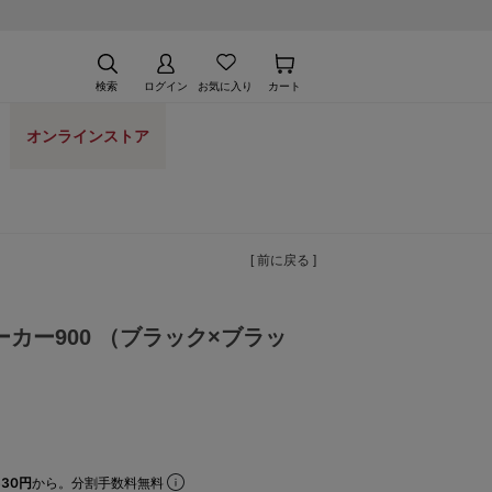
検索
ログイン
お気に入り
カート
オンラインストア
[ 前に戻る ]
カー900 （ブラック×ブラッ
30円
から。分割手数料無料