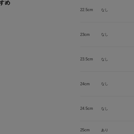
すめ
22.5cm
なし
23cm
なし
23.5cm
なし
24cm
なし
24.5cm
なし
25cm
あり