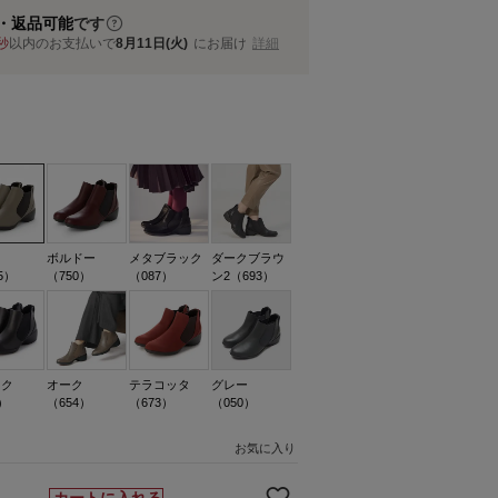
・返品可能
です
秒
以内
のお支払いで
8月11日(火)
にお届け
詳細
ク
ボルドー
メタブラック
ダークブラウ
5）
（750）
（087）
ン2（693）
ック
オーク
テラコッタ
グレー
）
（654）
（673）
（050）
お気に入り
カートに入れる