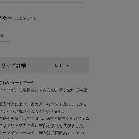
人
入荷
の際にご連絡します
わせ
サイズ詳細
レビュー
されショートブーツ
ブーツが、お客様のたくさんのお声を受けて再登
幅広ゴアにより、留め具がなくても足にしっかり
いてパッと脱げる楽々着脱が可能に。
の動きを研究して生まれた8の字を描くインフィニ
にはグリップ力の高い材質と形状を選びました。
カップインソールで、表面は抗菌防臭メッシュに