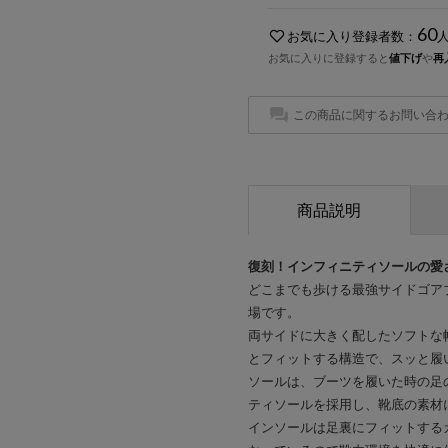
60
お気に入り登録者数：
お気に入りに登録すると
値下げ
や
再
この商品に関するお問い合
商品説明
復刻！インフィニティソールの愛
どこまでも歩ける最強サイドゴア
場です。
両サイドに大きく配したソフトな
とフィットする構造で、スッと履
ソールは、ブーツを履いた時の足
ティソールを採用し、靴底の素材
インソールは足裏にフィットする