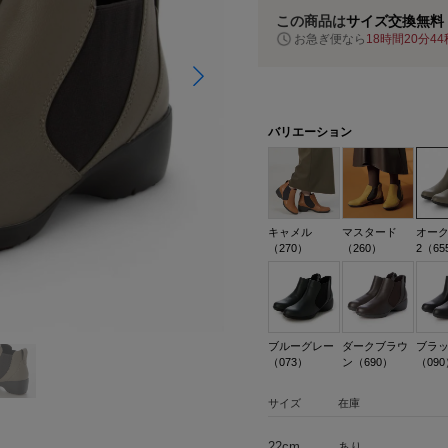
この商品は
サイズ交換無料
お急ぎ便なら
18時間20分43
バリエーション
キャメル
マスタード
オー
（270）
（260）
2（65
ブルーグレー
ダークブラウ
ブラ
（073）
ン（690）
（090
サイズ
在庫
22cm
あり