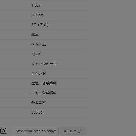
9.5cm
23.0cm
3E（広め）
本革
ベトナム
1.0cm
ウェッジヒール
ラウンド
生地・合成繊維
生地・合成繊維
合成素材
250.0g
URLをコピー