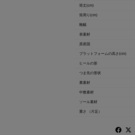
筒丈(cm)
筒周り(cm)
靴幅
表素材
原産国
プラットフォームの高さ(cm)
ヒールの形
つま先の形状
裏素材
中敷素材
ソール素材
重さ
（片足）