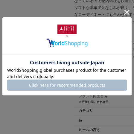
なっているので靴内環境を快適に
ソフトな本革で足なじみが良く、
なコーディネートにも合わせやす
ュアルスタイルを演出してくれる
※本革(天然皮革)の商品について
素材の特性上、多少のキズやシワ
汗や雨などで濡れた場合、色移り
きるだけ濡らさないようご注意下
商品詳細
商品番号
ブランド商品番号
※店舗お問い合わせ用
カテゴリ
色
ヒールの高さ