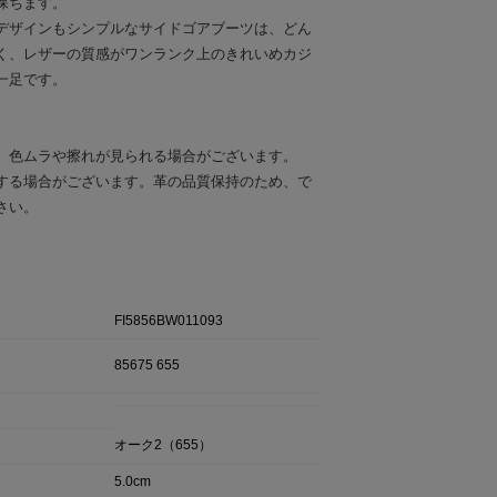
保ちます。
デザインもシンプルなサイドゴアブーツは、どん
く、レザーの質感がワンランク上のきれいめカジ
一足です。
、色ムラや擦れが見られる場合がございます。
する場合がございます。革の品質保持のため、で
さい。
FI5856BW011093
85675 655
オーク2（655）
5.0cm