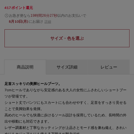
417
ポイント還元
お急ぎ便なら
以内
のお支払いで
19時間26分27秒
8月10日(月)
にお届け
詳細
サイズ・色を選ぶ
商品説明
サイズ詳細
レビュー
足首スッキリの美脚ヒールブーツ。
7cmヒールでありながら安定感のある大人の女性にふさわしいショートブー
ツが登場です。
ショート丈でパンツにもスカートにも合わせやすく、足首をすっきり見せる
ことで美脚効果を発揮。
高めのヒールでも快適に歩けるソール設計を採用しているため、長時間の外
出や移動にも対応できます。
レザー調素材と丁寧なカッティングが上品さとモード感を兼ね備え、きれい
めにもカジュアルにも使える万能さが魅力です。