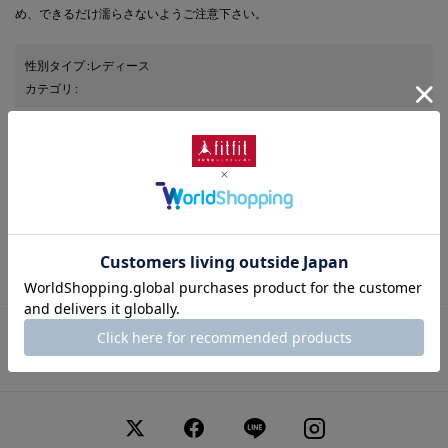
め、できるだけ濡らさないようご注意下さい。
性別タイプ
:
レディース
カテゴリ
:
商品番号
： FI5856BW011079
ブランド商品番号
： 86038 030
色
： ライトグレー（030）
ヒールの高さ
： 7.0cm
靴幅
： 3E（広め）
表素材
： 本革
さらに詳しい情報を表示
この商品に関するお問い合わせ