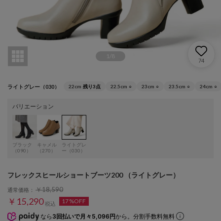
1
/
8
74
ライトグレー（030）
22cm
残り3点
22.5cm
○
23cm
○
23.5cm
○
24cm
○
バリエーション
ブラック
キャメル
ライトグレ
（090）
（270）
ー（030）
フレックスヒールショートブーツ200 （ライトグレー）
￥18,590
通常価格：
￥15,290
17%OFF
税込
なら
3回払いで月々5,096円
から。分割手数料無料