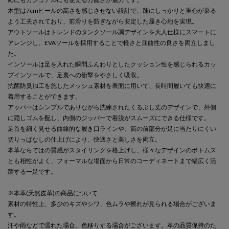
木型は7cmヒールの高さを感じさせない設計で、踵にしっかりと重心が乗る
よう工夫されており、前滑りを防ぎながら安定した履き心地を実現。
アウトソールはトレンドのタンクソール調デザインを大人仕様にスマートに
アレンジし、EVAソールを採用することで軽さと屈曲性の良さを両立しまし
た。
インソールは足を入れた瞬間ふんわりとしたクッション性を感じられるカッ
プインソールで、足裏への衝撃をやさしく吸収。
抗菌防臭加工を施したメッシュ素材を表面に用いて、長時間履いても快適に
着用することができます。
アッパーはシンプルでありながら洗練されたくるぶし丈のデザインで、外側
に隠しゴムを配し、内側のジッパーで着脱がスムーズにできる仕様です。
足首を細く見せる曲線的な履き口ラインや、筒の前部分が足に当たりにくい
切りっぱなしの仕上げにより、快適さと美しさを両立。
本革ならではの質感がスタイリングを格上げし、様々なデザインのボトムス
とも相性がよく、フォーマルな場面から日常のコーディネートまで幅広く活
躍する一足です。
※本革(天然皮革)の商品について
素材の特性上、多少のキズやシワ、色ムラや擦れが見られる場合がございま
す。
汗や雨などで濡れた場合、色移りする場合がございます。革の品質保持のた