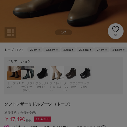
1
/
7
54
トープ（121）
22cm
○
22.5cm
○
23cm
○
23.5cm
○
24cm
○
24.5cm
○
バリエーション
トープ（1
ダークブル
ブラック2
ライトベー
ダークブラ
ブラック
21）
ーグレー
（089）
ジュ（13
ウン（69
（090）
（072）
2）
0）
ソフトレザーミドルブーツ （トープ）
￥19,690
通常価格：
￥17,490
11%OFF
税込