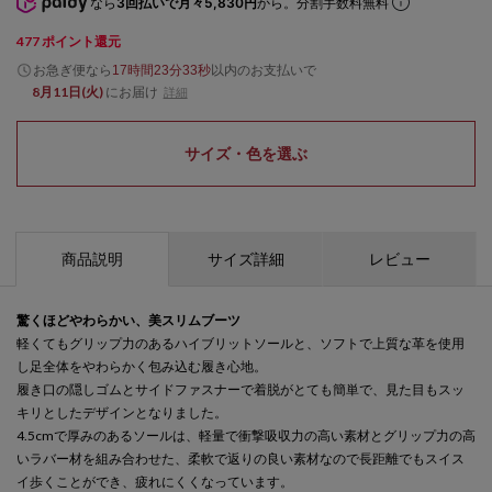
なら
3回払いで月々5,830円
から。分割手数料無料
477
ポイント還元
お急ぎ便なら
以内
のお支払いで
17時間23分33秒
8月11日(火)
にお届け
詳細
サイズ・色を選ぶ
商品説明
サイズ詳細
レビュー
驚くほどやわらかい、美スリムブーツ
軽くてもグリップ力のあるハイブリットソールと、ソフトで上質な革を使用
し足全体をやわらかく包み込む履き心地。
履き口の隠しゴムとサイドファスナーで着脱がとても簡単で、見た目もスッ
キリとしたデザインとなりました。
4.5cmで厚みのあるソールは、軽量で衝撃吸収力の高い素材とグリップ力の高
いラバー材を組み合わせた、柔軟で返りの良い素材なので長距離でもスイス
イ歩くことができ、疲れにくくなっています。