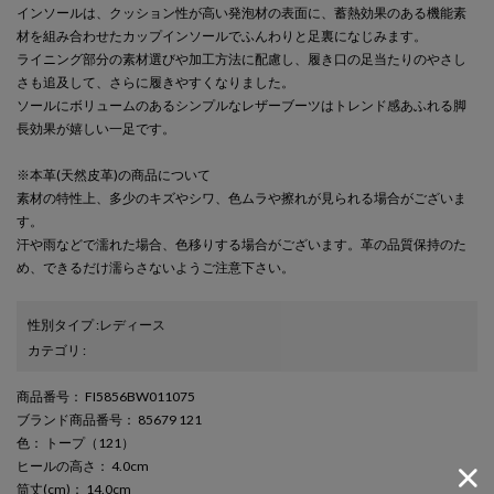
インソールは、クッション性が高い発泡材の表面に、蓄熱効果のある機能素
材を組み合わせたカップインソールでふんわりと足裏になじみます。
ライニング部分の素材選びや加工方法に配慮し、履き口の足当たりのやさし
さも追及して、さらに履きやすくなりました。
ソールにボリュームのあるシンプルなレザーブーツはトレンド感あふれる脚
長効果が嬉しい一足です。
※本革(天然皮革)の商品について
素材の特性上、多少のキズやシワ、色ムラや擦れが見られる場合がございま
す。
汗や雨などで濡れた場合、色移りする場合がございます。革の品質保持のた
め、できるだけ濡らさないようご注意下さい。
性別タイプ
:
レディース
カテゴリ
:
商品番号
： FI5856BW011075
ブランド商品番号
： 85679 121
色
： トープ（121）
ヒールの高さ
： 4.0cm
筒丈(cm)
： 14.0cm