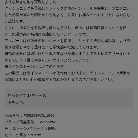
ような履き心地を実現しました。
クッショニングを重視したラテックス性のインソールを採用し、プニプニと
した感覚が履いた瞬間から心地よく、足裏にお痛みの出やすい方にもやさし
い設計です。
さらに、通気孔を多数設け蒸れも予防し、表面には抗菌防臭メッシュを貼
り、気温の高い時期にも適応したインソールです。
アッパーには通気性の良いニットを使用し、サイドの透かし編みは、より空
気を循環しやすく蒸れによる不快感を軽減してくれます。
拇指の部分には縫い目や生地の重なりを無くすことでストレスフリーな仕上
がりで、より足にやさしいデザインとなっています。
※ラインストーンについてのご注意
この製品にはラインストーンが使われております。ラインストーンは摩擦や
衝撃により剥がれや破損する恐れがありますのでご注意ください。
性別タイプ
:
レディース
カテゴリ
:
商品番号
： FI5856BW011066
ブランド商品番号
： 85723 898
色
： ストーンxブラック（898）
ヒールの高さ
： 5.5cm