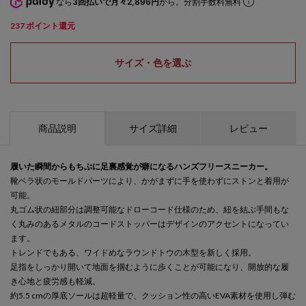
なら
3回払いで月々2,896円
から。分割手数料無料
237
ポイント還元
サイズ・色を選ぶ
商品説明
サイズ詳細
レビュー
履いた瞬間からもちぷに足裏感覚が癖になるハンズフリースニーカー。
靴ベラ状のモールドパーツにより、かがまずに手を使わずにストンと着用が
可能。
丸ゴム状の紐部分は調整可能なドローコード仕様のため、紐を結ぶ手間もな
く丸みのあるメタルのコードストッパーはデザインのアクセントになってい
ます。
トレンドでもある、ワイドめなラウンドトウの木型を新しく採用。
足指をしっかり開いて地面を掴むように歩くことが可能になり、開放的な履
き心地と疲労感も軽減。
約5.5 cmの厚底ソールは超軽量で、クッション性の高いEVA素材を使用し弾む