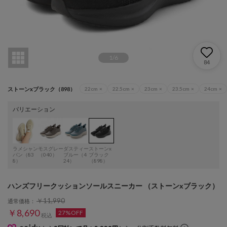
1
/
6
84
ストーンxブラック（898）
22cm
×
22.5cm
×
23cm
×
23.5cm
×
24cm
×
バリエーション
ラメシャン
モスグレー
ダスティー
ストーンx
パン（83
（040）
ブルー（4
ブラック
8）
24）
（898）
ハンズフリークッションソールスニーカー （ストーンxブラック）
￥11,990
通常価格：
￥8,690
27%OFF
税込