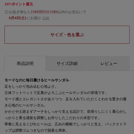
297
ポイント還元
お急ぎ便なら
以内
のお支払いで
15時間50分18秒
8月8日(土)
にお届け
詳細
サイズ・色を選ぶ
商品説明
サイズ詳細
レビュー
モードなのに毎日履けるヒールサンダル
足をしっかり包み込む心地よさ。
立体フットベットで足裏がよろこぶヒールサンダルの登場です。
モード感とエレガントさがありつつ、足を入れていただくとわかる驚きの履
き心地のヒールサンダル。
かかとや土踏まずアーチをしっかり支える設計で、前滑りしにくく重心がし
っかりと乗る感覚を調整しお作りしたこだわりの木型です。
華奢に見えるくびれヒールは、広めの横幅でしっかりと支え、バックストラ
ップは調整ゴムつきなので脱着も簡単。