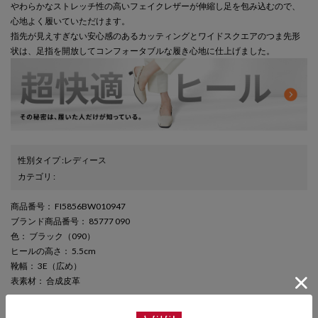
やわらかなストレッチ性の高いフェイクレザーが伸縮し足を包み込むので、
心地よく履いていただけます。
指先が見えすぎない安心感のあるカッティングとワイドスクエアのつま先形
状は、足指を開放してコンフォータブルな履き心地に仕上げました。
性別タイプ
:
レディース
カテゴリ
:
商品番号
： FI5856BW010947
ブランド商品番号
： 85777 090
色
： ブラック（090）
ヒールの高さ
： 5.5cm
靴幅
： 3E（広め）
表素材
： 合成皮革
さらに詳しい情報を表示