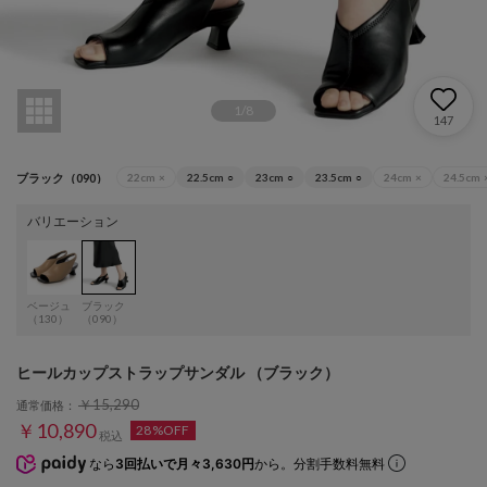
1
/
8
147
ブラック（090）
22cm
×
22.5cm
○
23cm
○
23.5cm
○
24cm
×
24.5cm
バリエーション
ベージュ
ブラック
（130）
（090）
ヒールカップストラップサンダル （ブラック）
￥15,290
通常価格：
￥10,890
28%OFF
税込
なら
3回払いで月々3,630円
から。分割手数料無料