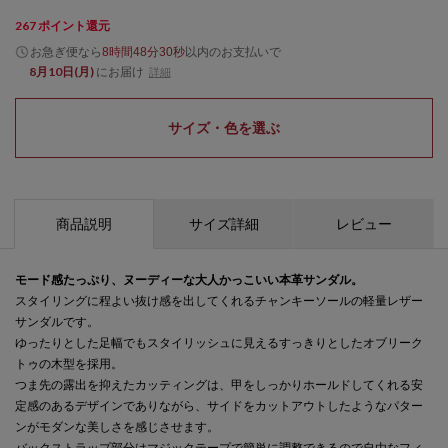
267
ポイント還元
お急ぎ便なら
以内
のお支払いで
8時間48分30秒
8月10日(月)
にお届け
詳細
サイズ・色を選ぶ
商品説明
サイズ詳細
レビュー
モード感たっぷり、ヌーディーな大人かっこいい本革サンダル。
スタイリングに程よい抜け感を出してくれるチャンキーソールの軽量レザー
サンダルです。
ゆったりとした足幅でもスタイリッシュに見えるすっきりとしたオブリーク
トゥの木型を採用。
つま先の露出を抑えたカッティングは、甲をしっかりホールドしてくれる安
定感のあるデザインでありながら、サイドをカットアウトしたようなパター
ンがモダンな美しさを感じさせます。
バックストラップ部分はマジックテープで簡単に調整できるので自由なフィ