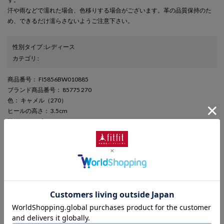
汗や雨などで濡れた場合、色移りする場合がございます。革の品質保持のた
め、できるだけ濡らさないようご注意下さい。
性別タイプ
:
レディース
カテゴリ
:
商品番号
： FI5856BW010885
ブランド商品番号
： 85775 270
色
： キャメル（270）
ヒールの高さ
： 3.5cm
靴幅
： 3E（広め）
表素材
： 本革
さらに詳しい情報を表示
期間限定セール
この商品は期間限定セール対象商品です。