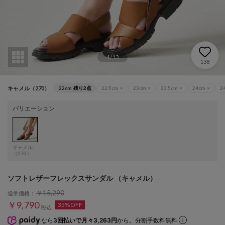
1
/
13
138
キャメル（270）
22cm
残り2点
22.5cm
×
23cm
×
23.5cm
×
24cm
×
2
バリエーション
キャメル
（270）
ソフトレザーフレックスサンダル （キャメル）
￥15,290
通常価格：
￥9,790
35%OFF
税込
なら
3回払いで月々3,263円
から。分割手数料無料