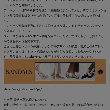
ッティングを可能にしました。
アウトソールはEVA素材で軽量かつ屈曲性にすぐれており、前方にはクッショ
ン入りで踵接面はラバーなのでグリップ性も兼ね備えた仕様になっていま
す。
インソール部分は足裏にやさしく沿うような弾力のあるラテックスクッショ
ン入りのインソール。
スムースな合成皮革で中底全体を包んでいるため、汚れてもサッと拭くこと
ができお手入れも簡単です。
全面に上質なレザーを採用し、シンプルデザインが際立つ贅沢仕様のフレッ
クスサンダルは、トレンド感がありながらどんな装いにも合わせやすいた
め、普段履きにもお出かけにも重宝する夏のスタメンサンダルです。
style="margin-bottom:10px;"
※本革(天然皮革)の商品について
素材の特性上、多少のキズやシワ、色ムラや擦れが見られる場合がございま
す。