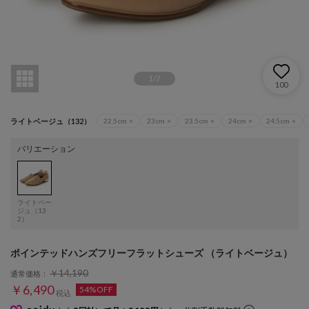
1
/
7
100
ライトベージュ（132）
22.5cm
×
23cm
×
23.5cm
×
24cm
×
24.5cm
×
バリエーション
ライトベー
ジュ（13
2）
ポインテッドハンズフリーフラットシューズ （ライトベージュ）
￥14,190
通常価格：
￥6,490
54%OFF
税込