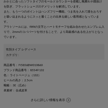
かかとに合ったソフトタイプのモールドカウンターを搭載し靴擦れや踵抜け
を防ぎ、フラットシューズのデメリットを解消しています。
また、もう一つのポイントはハンズフリー機能。つま先を入れて踵をおろす
と吸い込まれるようにスッと履くことの出来る嬉しい着用感となっていま
す。
アウトソールには、fitfitの文字とハートモチーフを組み合わせたエンブレム入
りで、2mmのコバパーツを付けることで、より高級感のある仕上がりとなっ
ています。
性別タイプ
:
レディース
カテゴリ
:
商品番号
： FI5856BW010860
ブランド商品番号
： 85549 132
色
： ライトベージュ（132）
ヒールの高さ
： 2.5cm
靴幅
： 3E（広め）
表素材
： 合成皮革
さらに詳しい情報を表示