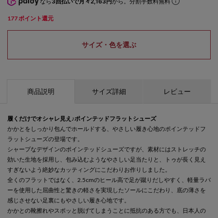
なら
3回払いで月々2,163円
から。分割手数料無料
177
ポイント還元
サイズ・色を選ぶ
商品説明
サイズ詳細
レビュー
履くだけでオシャレ見え♪ポインテッドフラットシューズ
かかとをしっかり包んでホールドする、やさしい履き心地のポインテッドフ
ラットシューズの登場です。
シャープなデザインのポインテッドシューズですが、素材にはストレッチの
効いた生地を採用し、包み込むようなやさしい足当たりと、トゥが長く見え
すぎないよう絶妙なカッティングにこだわりお作りしました。
全くのフラットではなく、2.5cmのヒール高で足が蹴りだしやすく、軽量ラバ
ーを使用した屈曲性と驚きの軽さを実現したソールにこだわり、底の薄さを
感じさせない足裏にもやさしい履き心地です。
かかとの靴擦れやスポッと脱げてしまうことに抵抗のある方でも、日本人の