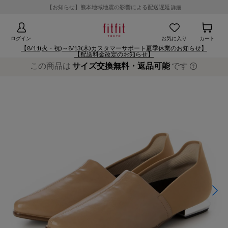
【お知らせ】熊本地域地震の影響による配送遅延
詳細
ログイン
お気に入り
カート
【8/11(火・祝)～8/13(木)カスタマーサポート夏季休業のお知らせ】
【配送料金改定のお知らせ】
この商品は
サイズ交換無料・返品可能
です