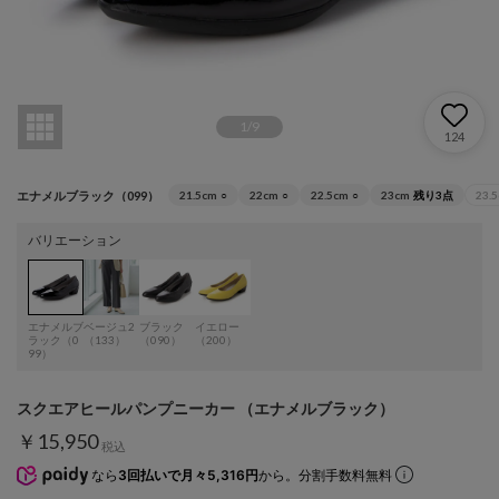
1
/
9
124
エナメルブラック（099）
21.5cm
○
22cm
○
22.5cm
○
23cm
残り3点
23.
バリエーション
エナメルブ
ベージュ2
ブラック
イエロー
ラック（0
（133）
（090）
（200）
99）
スクエアヒールパンプニーカー （エナメルブラック）
￥15,950
税込
なら
3回払いで月々5,316円
から。分割手数料無料