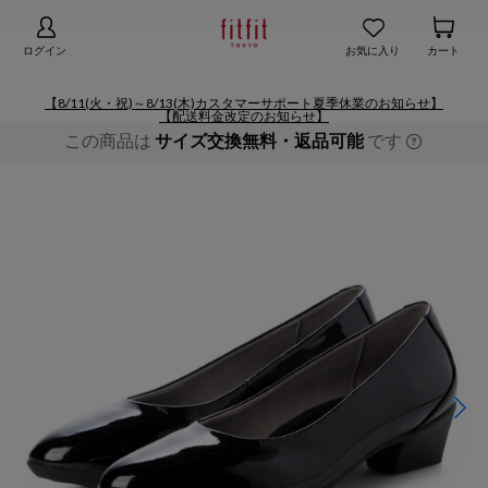
【お知らせ】熊本地域地震の影響による配送遅延
詳細
ログイン
お気に入り
カート
【8/11(火・祝)～8/13(木)カスタマーサポート夏季休業のお知らせ】
【配送料金改定のお知らせ】
この商品は
サイズ交換無料・返品可能
です