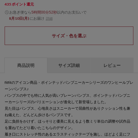
435
ポイント還元
お急ぎ便なら
以内
のお支払いで
5時間00分52秒
8月10日(月)
にお届け
詳細
サイズ・色を選ぶ
商品説明
サイズ詳細
レビュー
fitfitのアイコン商品・ポインテッドパンプニーカーシリーズのワンヒールプレ
ーンパンプス♪
パンプスの中でも特に人気が高いプレーンパンプス、ポインテッドパンプニ
ーカーシリーズのバリエーションが進化して新登場しました。
見た目はパンプス、心地良さはスニーカーで屈曲性がありクッション性も兼
ね備えた、どんどん歩けるパンプスです。
足に負担をかけず、ほっそりと優美に見えるよう数ミリ単位の調整や試作品
を重ねてたどり着いたこちらのデザイン。
履き口にストレッチ性のあるエラスティックテープを施し、ほどよく足にフ