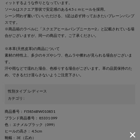
ィットするような作りとなっています。
ソールはスクエア形状で安定感のある4.5ｃｍヒールを採用。
シーン問わず履いていいただける、1足は必ず持っておきたいプレーンパンプ
スです。
※商品箱のラベルに「スクエアヒールパンプニーカー2」と記載されている場
合がございますが、同一の商品です。ご了承ください。
※本革(天然皮革)の商品について
素材の特性上、多少のキズやシワ、色ムラや擦れが見られる場合がございま
す。
汗や雨などで濡れた場合、色移りする場合がございます。革の品質保持のた
め、できるだけ濡らさないようご注意下さい。
性別タイプ
:
レディース
カテゴリ
:
商品番号
： FI5856BW010851
ブランド商品番号
： 85331 099
色
： エナメルブラック（099）
ヒールの高さ
： 4.5cm
靴幅
： 3E（広め）