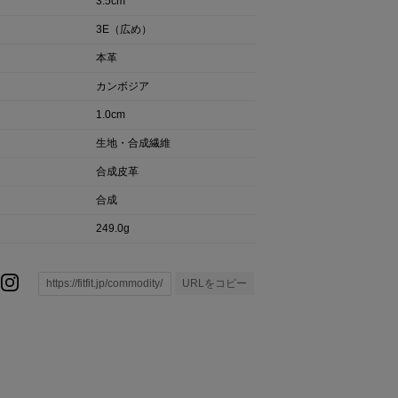
3.5cm
3E（広め）
本革
カンボジア
1.0cm
生地・合成繊維
合成皮革
合成
249.0g
URLをコピー