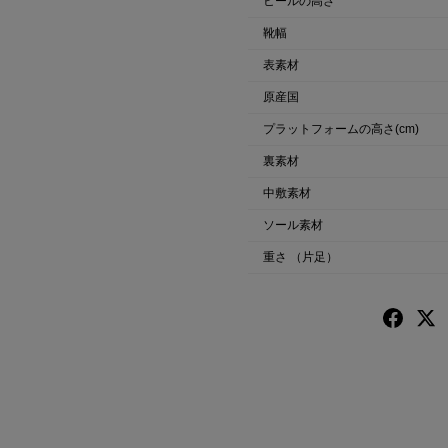
ヒールの高さ
靴幅
表素材
原産国
プラットフォームの高さ(cm)
裏素材
中敷素材
ソール素材
重さ
（片足）