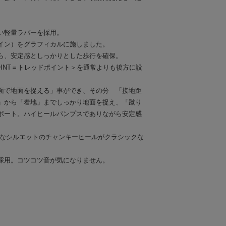
い軽量ラバーを採用。
イン）をグラフィカルに施しました。
ら、安定感としっかりとした歩行を確保。
POINT＝トレッドポイント＞を通常よりも後方に設
面で地面を捉える」事ができ、その分 「接地距
」から「着地」までしっかり地面を捉え、「蹴り
ポート。ハイヒールパンプスでありながら安定感
アなシルエットのチャンキーヒールがクラシックな
採用。コツコツ音が気になりません。