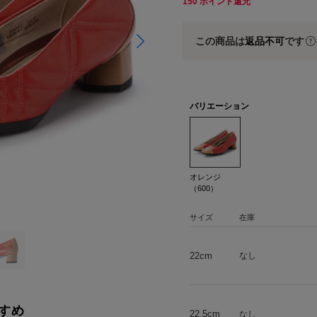
150
ポイント還元
この商品は
返品不可
です
バリエーション
オレンジ
（600）
サイズ
在庫
22cm
なし
すめ
22.5cm
なし