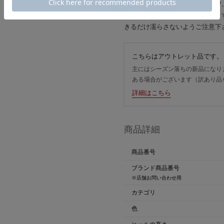
素材の特性上、多少のキズやシワ
汗や雨などで濡れた場合、色移り
きるだけ濡らさないようご注意下
こちらはアウトレット品です。
主にはシーズン落ちの新品になり
ある場合がございます（訳あり品
詳細はこちら
商品詳細
商品番号
ブランド商品番号
※店舗お問い合わせ用
カテゴリ
色