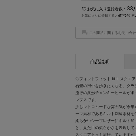
33
お気に入り登録者数：
お気に入りに登録すると
値下げ
や
再
この商品に関するお問い合
商品説明
◇フィットフィット fitfit 
石畳の街中を歩きたくなる、クラ
流行の変形チャンキーヒールがポイ
ンプスです。
少しレトロムードな雰囲気が今年らし
ーマ素材であるキルト刺繍素材を
柔らかいシープレザーにキルト加
と、見た目の柔らかさを表現して
スクエアトゥも流行していますが