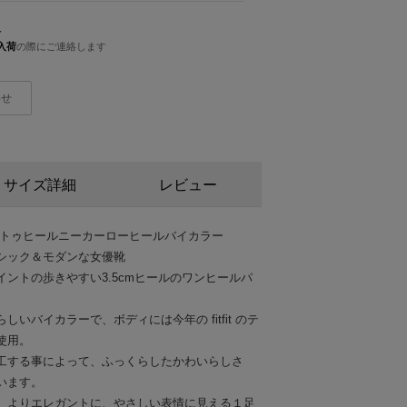
人
入荷
の際にご連絡します
わせ
サイズ詳細
レビュー
スクエアトゥヒールニーカーローヒールバイカラー
シック＆モダンな女優靴
ントの歩きやすい3.5cmヒールのワンヒールパ
いバイカラーで、ボディには今年の fitfit のテ
使用。
工する事によって、ふっくらしたかわいらしさ
います。
、よりエレガントに、やさしい表情に見える１足