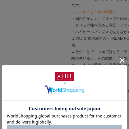
です。
＜ソール・ヒールの特徴＞
・屈曲性がよく、グリップ性の高
・グリップ性を高める意匠（デザ
・ハイヒールパンプスでありなが
１.前足部接地底面の＜TREAD 
定。
→そのことで、曲面ではなく「平
離が伸びる」。その結果、「接地
出し」までの足運びを安定的にサ
としっかり歩行を確保しました。
２.接地面を広くとった少しフレ
雰囲気で、安定感も◎です。
・グリップ性の高い消音リフトを
#外反母趾にもやさしい靴
#コンフォート
※本革(天然皮革)の商品について