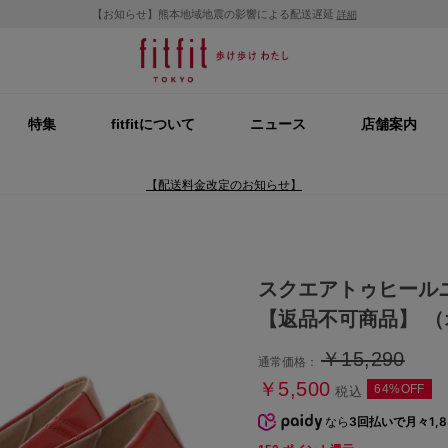
【お知らせ】熊本地域地震の影響による配送遅延
詳細
特集
fitfitについて
ニュース
店舗案内
【配送料金改定のお知らせ】
スクエアトゥヒール
【返品不可商品】 
￥15,290
通常価格：
￥5,500
64%OFF
税込
なら
3回払いで月々1,8