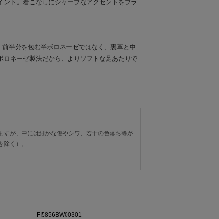
イント。着こなしにシャープなアクセントをプラ
ル。前半分を包む半ボロネーゼではなく、裏革と中
ボロネーゼ製法だから、よりソフトな足あたりで
ますが、中には細かな傷やシワ、若干の色落ち等が
を除く）。
FI5856BW00301