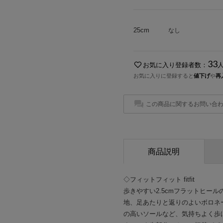
25cm
なし
33
お気に入り登録者数：
お気に入りに登録すると
値下げ
や
再
この商品に関するお問い合
商品説明
◇フィットフィット fitfit
歩きやすい2.5cmフラットヒー
地、足あたりと返りのよいボロネ
の高いソールなど、気持ちよく歩