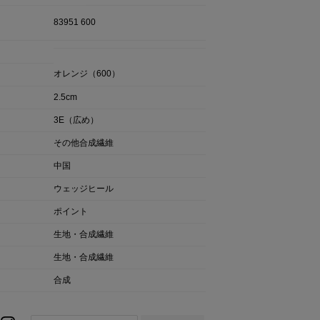
83951 600
オレンジ（600）
2.5cm
3E（広め）
その他合成繊維
中国
ウェッジヒール
ポイント
生地・合成繊維
生地・合成繊維
合成