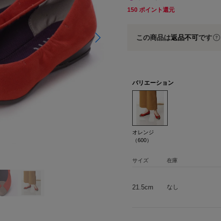
150
ポイント還元
この商品は
返品不可
です
バリエーション
オレンジ
（600）
サイズ
在庫
21.5cm
なし