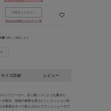
24.5cmの在庫ありオススメ一覧
入荷をリクエスト
25cmの在庫ありオススメ一覧
人
入荷
の際にご連絡します
わせ
サイズ詳細
レビュー
ルのパンプニーカー。足に吸いつくような履き心
ーゼ製法、路面の衝撃を受けにくいクッション性
ける要素をすべて取り入れたフラットシューズで