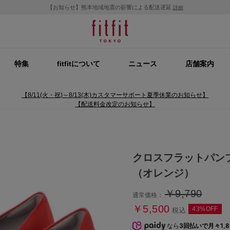
【お知らせ】熊本地域地震の影響による配送遅延
詳細
特集
fitfitについて
ニュース
店舗案内
【8/11(火・祝)～8/13(木)カスタマーサポート夏季休業のお知らせ】
【配送料金改定のお知らせ】
クロスフラットパン
（オレンジ）
￥9,790
通常価格：
￥5,500
43%OFF
税込
なら
3回払いで月々1,8