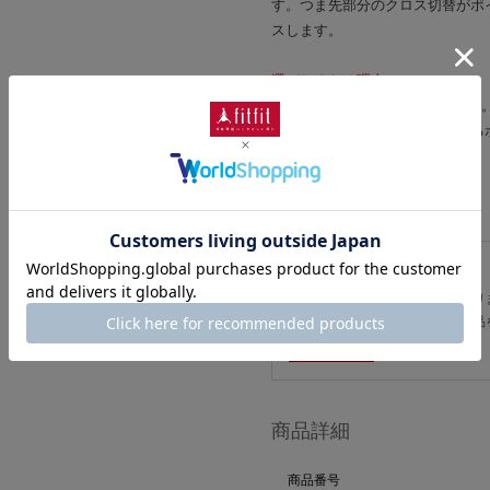
す。つま先部分のクロス切替がポ
スします。
選びたくなる理由
低すぎず歩きやすい2.5cmヒー
底をぐるりと袋状に縫い合わせる
す。
#外反母趾にもやさしい靴
#コンフォート
こちらはアウトレット品です。
主にはシーズン落ちの新品になり
ある場合がございます（訳あり品
詳細はこちら
商品詳細
商品番号