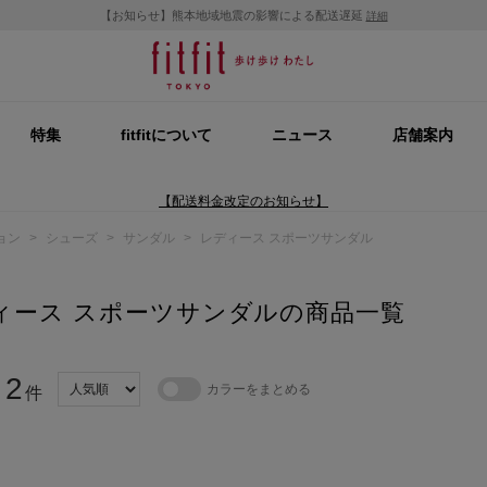
【お知らせ】熊本地域地震の影響による配送遅延
詳細
特集
fitfitについて
ニュース
店舗案内
【配送料金改定のお知らせ】
ョン
>
シューズ
>
サンダル
>
レディース スポーツサンダル
ィース スポーツサンダルの商品一覧
2
カラーをまとめる
：
件