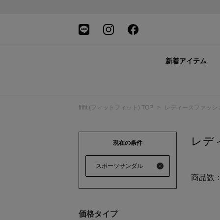
新着アイテム
fitfit (フィットフィット) TOP
>
レディースファッシ
レデ
現在の条件
スポーツサンダル
商品数
価格タイプ