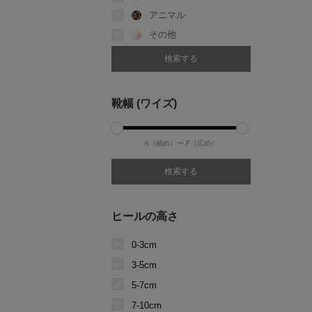
アニマル
その他
靴幅 (ワイズ)
A（細め）〜
F（広め）
ヒールの高さ
0-3cm
3-5cm
5-7cm
7-10cm