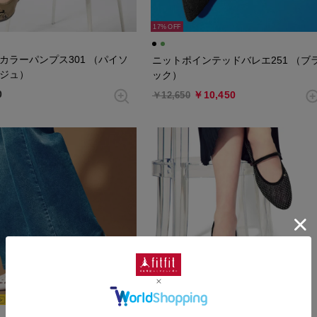
17%
カラーパンプス301 （パイソ
ニットポインテッドバレエ251 （ブ
ジュ）
ック）
0
￥10,450
￥12,650
10
8%