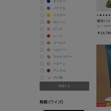
ネイビー
パープル
イエロー
撥水バイ
オレンジ
ン・ベー
ピンク
￥13,75
レッド
ゴールド
シルバー
マルチカラー
パターン
アニマル
その他
靴幅 (ワイズ)
7%