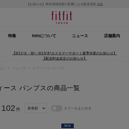
【お知らせ】熊本地域地震の影響による配送遅延
詳細
特集
fitfitについて
ニュース
店舗案内
【8/11(火・祝)～8/13(木)カスタマーサポート夏季休業のお知らせ】
【配送料金改定のお知らせ】
ョン
>
シューズ
>
レディース パンプス
ィース パンプスの商品一覧
102
カラーをまとめる
：
件
NEW