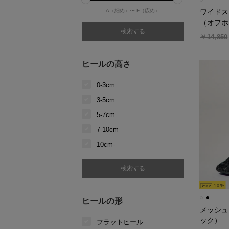
A（細め）〜
F（広め）
ワイドス
（オフホ
￥14,850
ヒールの高さ
0-3cm
3-5cm
5-7cm
7-10cm
10cm-
10
ヒールの形
メッシュ
ック）
フラットヒール