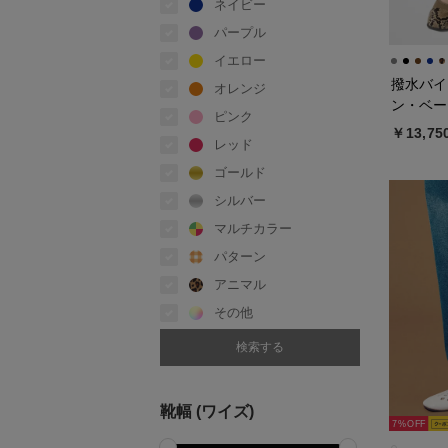
ネイビー
パープル
イエロー
撥水バイ
オレンジ
ン・ベー
ピンク
￥13,75
レッド
ゴールド
シルバー
マルチカラー
パターン
アニマル
その他
靴幅 (ワイズ)
7%