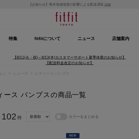
【お知らせ】熊本地域地震の影響による配送遅延
詳細
特集
fitfitについて
ニュース
店舗案内
【8/11(火・祝)～8/13(木)カスタマーサポート夏季休業のお知らせ】
【配送料金改定のお知らせ】
ョン
>
シューズ
>
レディース パンプス
ィース パンプスの商品一覧
102
カラーをまとめる
：
件
NEW