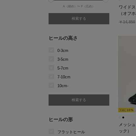
A（細め）〜
F（広め）
ワイドス
（オフホ
￥14,850
ヒールの高さ
0-3cm
3-5cm
5-7cm
7-10cm
10cm-
10
ヒールの形
メッシュ
ック）
フラットヒール