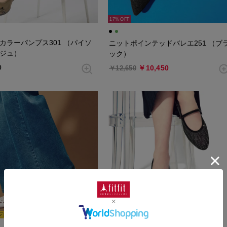
17%
カラーパンプス301 （パイソ
ニットポインテッドバレエ251 （ブ
ジュ）
ック）
0
￥10,450
￥12,650
10
8%